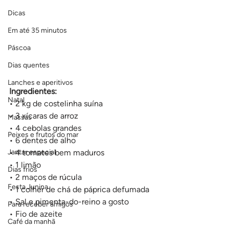
Dicas
Em até 35 minutos
Páscoa
Dias quentes
Lanches e aperitivos
Ingredientes:
Natal
• 2 kg de costelinha suína
• 3 xícaras de arroz
Massas
• 4 cebolas grandes
Peixes e frutos do mar
• 6 dentes de alho
Jantar especial
• 4 tomates bem maduros
• 1 limão
Dias frios
• 2 maços de rúcula
Festa Junina
• 1 colher de chá de páprica defumada
• Sal e pimenta-do-reino a gosto
Para receber amigos
• Fio de azeite
Café da manhã