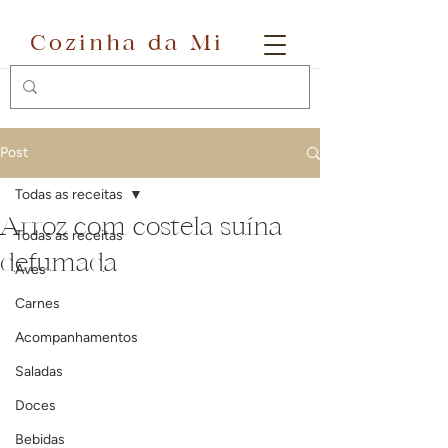
Cozinha da Mi
Post
Todas as receitas
Arroz com costela suína
Todas as receitas
defumada
Aves
Carnes
Acompanhamentos
Saladas
Doces
Bebidas