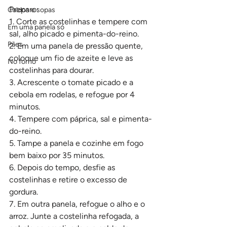
Preparo:
Caldos e sopas
1. Corte as costelinhas e tempere com 
Em uma panela só
sal, alho picado e pimenta-do-reino.
Pães
2. Em uma panela de pressão quente, 
coloque um fio de azeite e leve as 
No forno
costelinhas para dourar.
3. Acrescente o tomate picado e a 
cebola em rodelas, e refogue por 4 
minutos.
4. Tempere com páprica, sal e pimenta-
do-reino.
5. Tampe a panela e cozinhe em fogo 
bem baixo por 35 minutos.
6. Depois do tempo, desfie as 
costelinhas e retire o excesso de 
gordura.
7. Em outra panela, refogue o alho e o 
arroz. Junte a costelinha refogada, a 