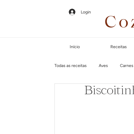
Login
Co
Início
Receitas
Todas as receitas
Aves
Carnes
Biscoitin
Em até 35 minutos
Páscoa
Jantar especial
Dias frios