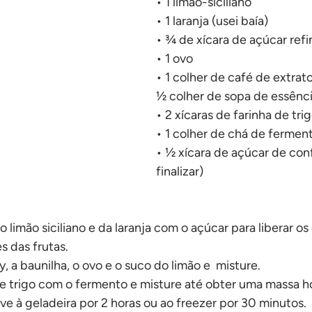
• 1 limão-siciliano
No forno
• 1 laranja (usei baía)
• ¾ de xícara de açúcar ref
• 1 ovo
• 1 colher de café de extrat
½ colher de sopa de essênci
• 2 xícaras de farinha de tri
• 1 colher de chá de fermen
• ½ xícara de açúcar de conf
finalizar)
o limão siciliano e da laranja com o açúcar para liberar os 
s das frutas.
, a baunilha, o ovo e o suco do limão e  misture.
 de trigo com o fermento e misture até obter uma massa
ve à geladeira por 2 horas ou ao freezer por 30 minutos.