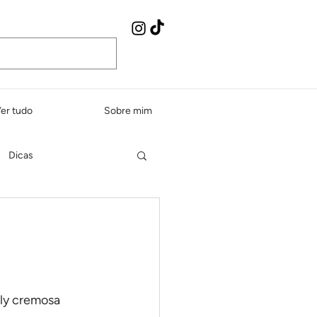
er tudo
Sobre mim
Dicas
Peixes e frutos do mar
dos e sopas
aly cremosa