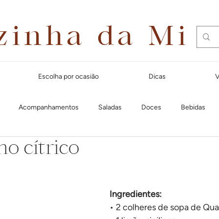
zinha da Mi
Escolha por ocasião
Dicas
V
Acompanhamentos
Saladas
Doces
Bebidas
ho cítrico
Dias quentes
Lanches e aperitivos
Natal
Massas
Festa Junina
Para receber amigos
Café da manhã
Cal
Ingredientes:
• 2 colheres de sopa de Qu