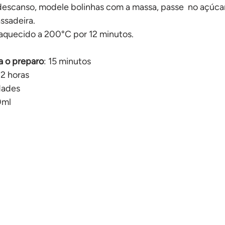
escanso, modele bolinhas com a massa, passe  no açúcar
ssadeira.
eaquecido a 200°C por 12 minutos.
 o preparo
: 15 minutos
 
2 horas
dades
0ml