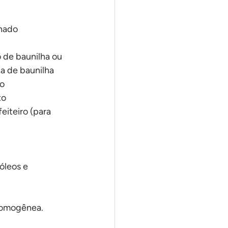
inado
o de baunilha ou 
a de baunilha
go
to
eiteiro (para 
óleos e 
 homogênea.