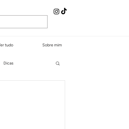
er tudo
Sobre mim
Dicas
Peixes e frutos do mar
dos e sopas