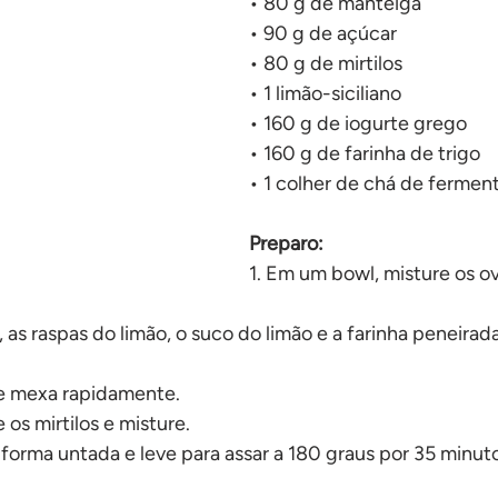
• 80 g de manteiga
No forno
• 90 g de açúcar
• 80 g de mirtilos
• 1 limão-siciliano
• 160 g de iogurte grego
• 160 g de farinha de trigo
• 1 colher de chá de fermen
Preparo:
1. Em um bowl, misture os ov
, as raspas do limão, o suco do limão e a farinha peneirada
 e mexa rapidamente.
 os mirtilos e misture.
 forma untada e leve para assar a 180 graus por 35 minut