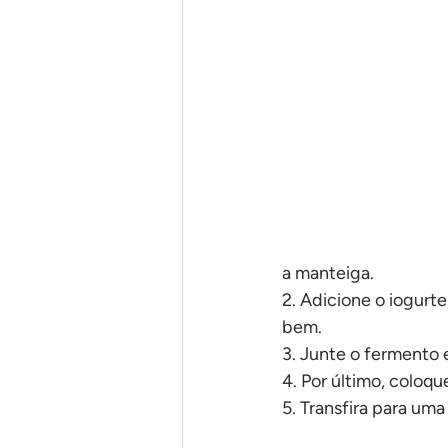
Em uma panela só
Pães
a manteiga.
2. Adicione o iogurte
bem.
3. Junte o fermento
4. Por último, coloque
5. Transfira para uma