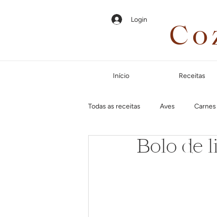
Login
Co
Início
Receitas
Todas as receitas
Aves
Carnes
Bolo de 
Em até 35 minutos
Páscoa
Jantar especial
Dias frios