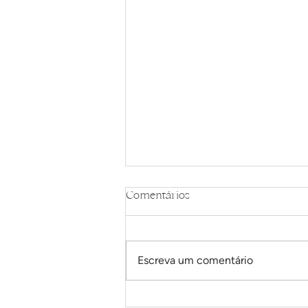
Comentários
Escreva um comentário
Shakes proteicos