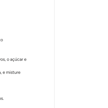
to
os, o açúcar e 
, e misture 
os.