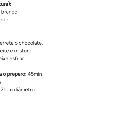
ura):
e branco
eite
erreta o chocolate.
eite e misture.
ixe esfriar.
 o preparo: 
45min
s
 21cm diâmetro