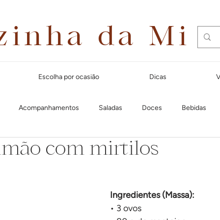
zinha da Mi
Escolha por ocasião
Dicas
V
Acompanhamentos
Saladas
Doces
Bebidas
limão com mirtilos
Dias quentes
Lanches e aperitivos
Natal
Massas
Festa Junina
Para receber amigos
Café da manhã
Cal
Ingredientes (Massa):
• 3 ovos