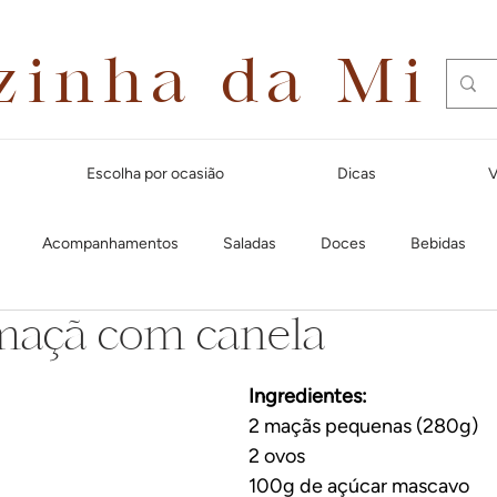
zinha da Mi
Escolha por ocasião
Dicas
V
Acompanhamentos
Saladas
Doces
Bebidas
maçã com canela
Dias quentes
Lanches e aperitivos
Natal
Massas
Ingredientes:
Festa Junina
Para receber amigos
Café da manhã
Cal
2 maçãs pequenas (280g)
2 ovos
100g de açúcar mascavo