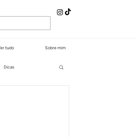
er tudo
Sobre mim
Dicas
Peixes e frutos do mar
dos e sopas