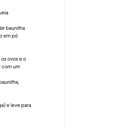
veia
de baunilha
to em pó
os ovos e o 
r com um 
baunilha, 
) e leve para 