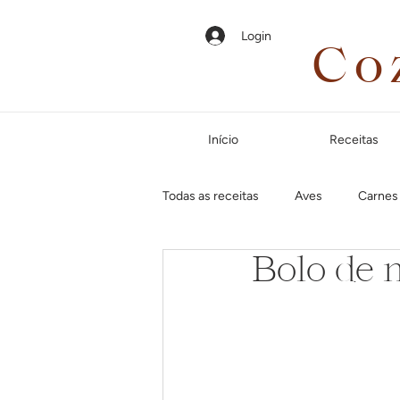
Login
Co
Início
Receitas
Todas as receitas
Aves
Carnes
Bolo de 
Em até 35 minutos
Páscoa
Jantar especial
Dias frios