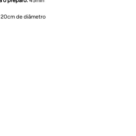
 o preparo:
 45min
a 20cm de diâmetro