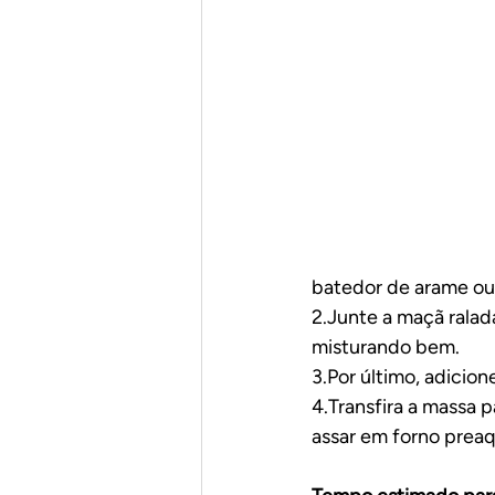
Em uma panela só
Pães
batedor de arame ou
2.Junte a maçã ralada 
misturando bem.
3.Por último, adicio
4.Transfira a massa 
assar em forno preaq