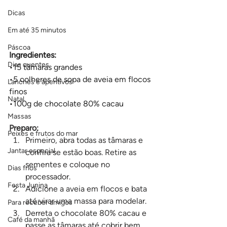
Dicas
Em até 35 minutos
Páscoa
Ingredientes:
Dias quentes
•15 tâmaras grandes 
•5 colheres de sopa de aveia em flocos 
Lanches e aperitivos
finos
Natal
•100g de chocolate 80% cacau
Massas
Preparo:
Peixes e frutos do mar
Primeiro, abra todas as tâmaras e 
Jantar especial
confira se estão boas. Retire as 
sementes e coloque no 
Dias frios
processador.
Festa Junina
Adicione a aveia em flocos e bata 
até virar uma massa para modelar.
Para receber amigos
Derreta o chocolate 80% cacau e 
Café da manhã
passe as tâmaras até cobrir bem.