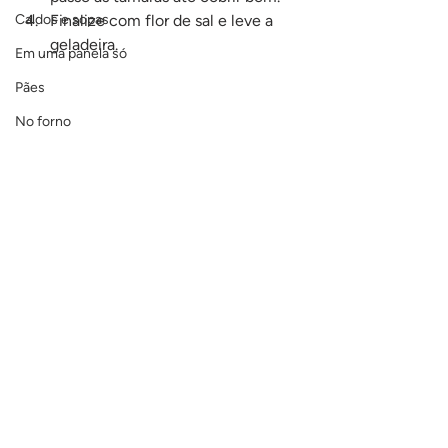
Caldos e sopas
Finalize com flor de sal e leve a 
geladeira.
Em uma panela só
Pães
No forno