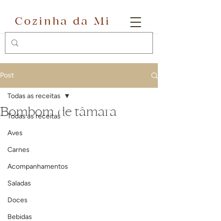
Cozinha da Mi
Post
Todas as receitas
Bombom de tâmara
Todas as receitas
Aves
Carnes
Acompanhamentos
Saladas
Doces
Bebidas