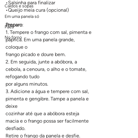
•Salsinha para finalizar
Caldos e sopas
•Queijo meia cura (opcional)
Em uma panela só
Preparo
:
Pães
1. Tempere o frango com sal, pimenta e 
No forno
páprica. Em uma panela grande, 
coloque o
frango picado e doure bem.
2. Em seguida, junte a abóbora, a 
cebola, a cenoura, o alho e o tomate, 
refogando tudo
por alguns minutos.
3. Adicione a água e tempere com sal, 
pimenta e gengibre. Tampe a panela e 
deixe
cozinhar até que a abóbora esteja 
macia e o frango possa ser facilmente 
desfiado.
Retire o frango da panela e desfie.