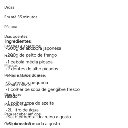
Dicas
Em até 35 minutos
Páscoa
Dias quentes
Ingredientes
:
Lanches e aperitivos
•600g de abóbora japonesa
•200g de peito de frango
Natal
•1 cebola média picada
Massas
•2 dentes de alho picados
Peixes e frutos do mar
•2 tomates italianos
•½ cenoura pequena
Jantar especial
•1 colher de sopa de gengibre fresco 
Dias frios
ralado
•1 colher sopa de azeite
Festa Junina
•2L litro de água
Para receber amigos
•Sal e pimenta-do-reino a gosto
•Páprica defumada a gosto
Café da manhã