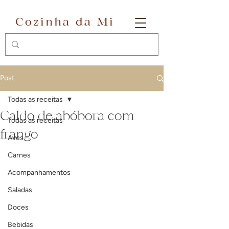
Cozinha da Mi
Post
Todas as receitas
Caldo de abóbora com
Todas as receitas
frango
Aves
Carnes
Acompanhamentos
Saladas
Doces
Bebidas