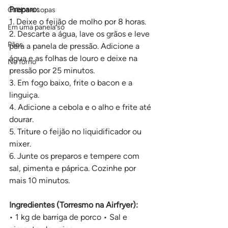
Preparo:
Caldos e sopas
1. Deixe o feijão de molho por 8 horas.
Em uma panela só
2. Descarte a água, lave os grãos e leve 
Pães
para a panela de pressão. Adicione a 
água e as folhas de louro e deixe na 
No forno
pressão por 25 minutos.
3. Em fogo baixo, frite o bacon e a 
linguiça.
4. Adicione a cebola e o alho e frite até 
dourar.
5. Triture o feijão no liquidificador ou 
mixer.
6. Junte os preparos e tempere com 
sal, pimenta e páprica. Cozinhe por 
mais 10 minutos.
Ingredientes (Torresmo na Airfryer): 
• 1 kg de barriga de porco • Sal e 