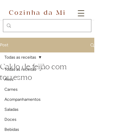
Cozinha da Mi
Post
Todas as receitas
Caldo de feijão com
Todas as receitas
torresmo
Aves
Carnes
Acompanhamentos
Saladas
Doces
Bebidas