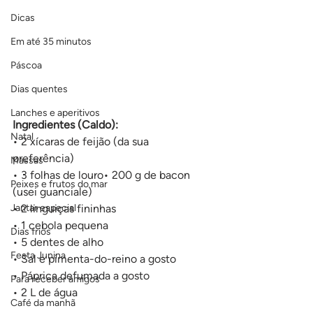
Dicas
Em até 35 minutos
Páscoa
Dias quentes
Lanches e aperitivos
Ingredientes (Caldo):
Natal
• 2 xícaras de feijão (da sua 
preferência)
Massas
• 3 folhas de louro• 200 g de bacon 
Peixes e frutos do mar
(usei guanciale)
Jantar especial
• 2 linguiças fininhas
• 1 cebola pequena
Dias frios
• 5 dentes de alho
Festa Junina
• Sal e pimenta-do-reino a gosto
• Páprica defumada a gosto
Para receber amigos
• 2 L de água
Café da manhã