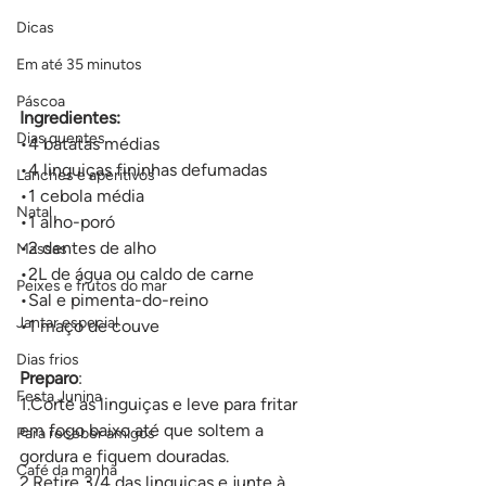
Dicas
Em até 35 minutos
Páscoa
Ingredientes:
Dias quentes
•4 batatas médias
•4 linguiças fininhas defumadas
Lanches e aperitivos
•1 cebola média
Natal
•1 alho-poró
•2 dentes de alho
Massas
•2L de água ou caldo de carne
Peixes e frutos do mar
•Sal e pimenta-do-reino
Jantar especial
•1 maço de couve
Dias frios
Preparo
:
Festa Junina
1.Corte as linguiças e leve para fritar 
em fogo baixo até que soltem a 
Para receber amigos
gordura e fiquem douradas.
Café da manhã
2.Retire 3/4 das linguiças e junte à 