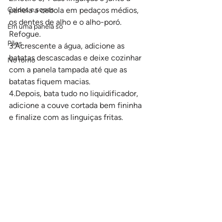
Caldos e sopas
panela a cebola em pedaços médios, 
os dentes de alho e o alho-poró. 
Em uma panela só
Refogue.
Pães
3.Acrescente a água, adicione as 
batatas descascadas e deixe cozinhar 
No forno
com a panela tampada até que as 
batatas fiquem macias.
4.Depois, bata tudo no liquidificador, 
adicione a couve cortada bem fininha 
e finalize com as linguiças fritas.