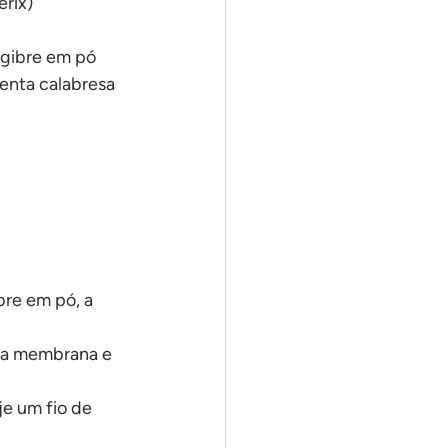
erix)
ngibre em pó
menta calabresa
bre em pó, a 
e a membrana e 
e um fio de 