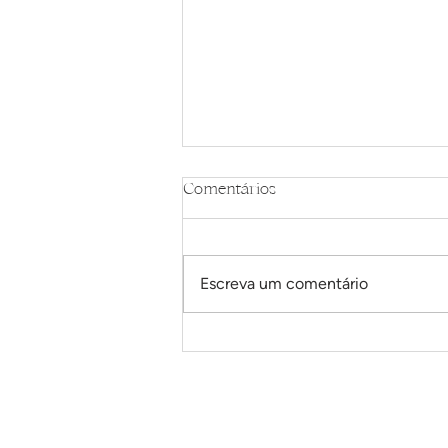
Comentários
Feijoada clássica
Escreva um comentário