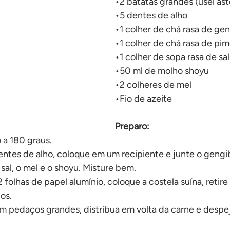
•2 batatas grandes (usei ast
No forno
•5 dentes de alho
•1 colher de chá rasa de ge
•1 colher de chá rasa de pi
•1 colher de sopa rasa de sal
•50 ml de molho shoyu
•2 colheres de mel
•Fio de azeite
Preparo:
 a 180 graus.
dentes de alho, coloque em um recipiente e junte o gengi
sal, o mel e o shoyu. Misture bem.
 folhas de papel alumínio, coloque a costela suína, retir
os.
em pedaços grandes, distribua em volta da carne e despej