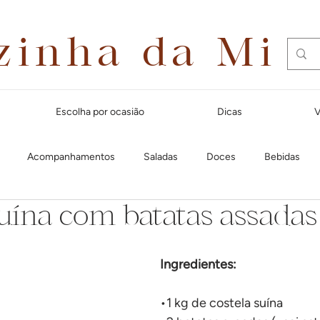
zinha da Mi
Escolha por ocasião
Dicas
V
Acompanhamentos
Saladas
Doces
Bebidas
suína com batatas assadas
Dias quentes
Lanches e aperitivos
Natal
Massas
Ingredientes:
Festa Junina
Para receber amigos
Café da manhã
Cal
•1 kg de costela suína