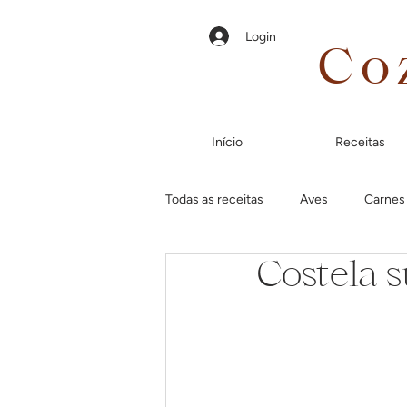
Login
Co
Início
Receitas
Todas as receitas
Aves
Carnes
Costela 
Em até 35 minutos
Páscoa
Jantar especial
Dias frios