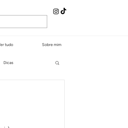
er tudo
Sobre mim
Dicas
Peixes e frutos do mar
dos e sopas