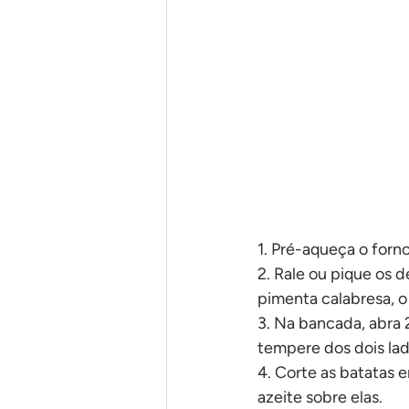
Em uma panela só
Pães
1. Pré-aqueça o forno
2. Rale ou pique os 
pimenta calabresa, o 
3. Na bancada, abra 2
tempere dos dois lad
4. Corte as batatas 
azeite sobre elas.