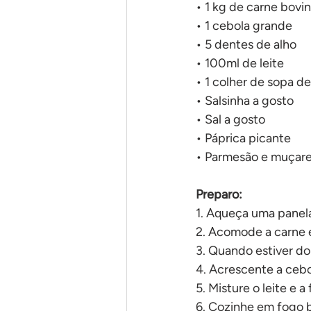
• 1 kg de carne bovi
• 1 cebola grande
• 5 dentes de alho
• 100ml de leite
• 1 colher de sopa de
• Salsinha a gosto
• Sal a gosto
• Páprica picante
• Parmesão e muçarel
Preparo:
1. Aqueça uma panela
2. Acomode a carne e
3. Quando estiver d
4. Acrescente a cebo
5. Misture o leite e a
6. Cozinhe em fogo b