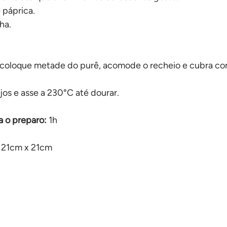
 páprica.
ha.
 coloque metade do purê, acomode o recheio e cubra com
jos e asse a 230°C até dourar.
 o preparo:
 1h
 21cm x 21cm