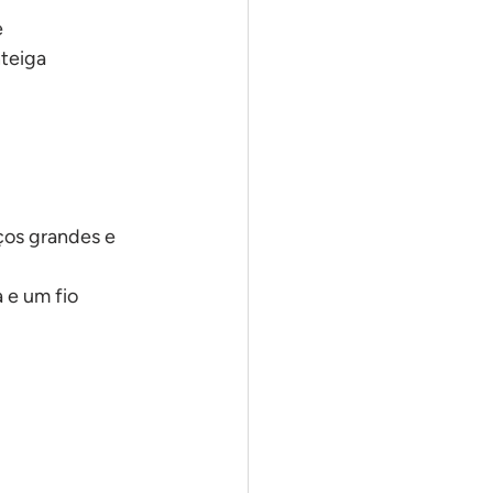
e
nteiga
ços grandes e 
 e um fio 