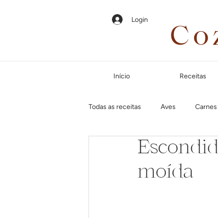
Login
Co
Início
Receitas
Todas as receitas
Aves
Carnes
Escondid
Em até 35 minutos
Páscoa
moída
Jantar especial
Dias frios