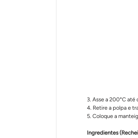
Em uma panela só
Pães
3. Asse a 200°C até
4. Retire a polpa e t
5. Coloque a manteig
Ingredientes (Rechei