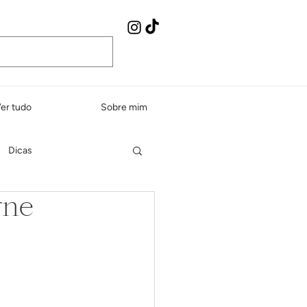
er tudo
Sobre mim
Dicas
rne
Peixes e frutos do mar
dos e sopas