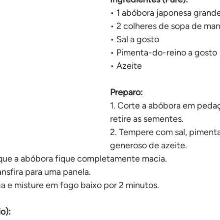
No forno
• 1 abóbora japonesa grand
• 2 colheres de sopa de ma
• Sal a gosto
• Pimenta-do-reino a gosto
• Azeite
Preparo:
1. Corte a abóbora em peda
retire as sementes.
2. Tempere com sal, pimenta
generoso de azeite.
 que a abóbora fique completamente macia.
ransfira para uma panela.
a e misture em fogo baixo por 2 minutos.
o):