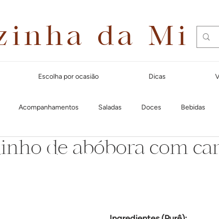
zinha da Mi
Escolha por ocasião
Dicas
V
Acompanhamentos
Saladas
Doces
Bebidas
inho de abóbora com ca
Dias quentes
Lanches e aperitivos
Natal
Massas
Festa Junina
Para receber amigos
Café da manhã
Cal
Ingredientes (Purê):