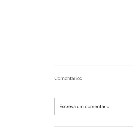
Comentários
Escreva um comentário
Cachorro quente com
linguiça