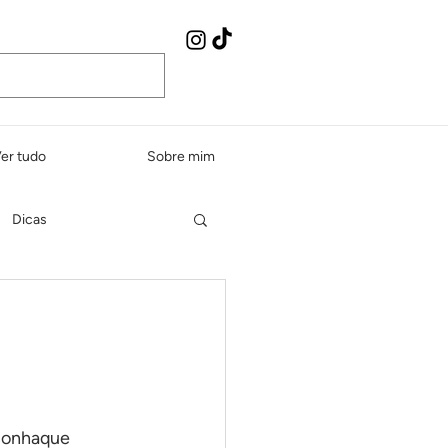
er tudo
Sobre mim
Dicas
Peixes e frutos do mar
dos e sopas
 conhaque