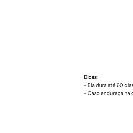
Em uma panela só
Pães
Dicas
:
• Ela dura até 60 dia
• Caso endureça na 