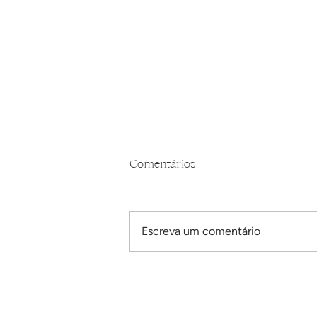
Comentários
Escreva um comentário
Shakes proteicos