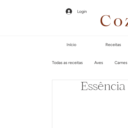
Login
Co
Início
Receitas
Todas as receitas
Aves
Carnes
Essência
Em até 35 minutos
Páscoa
Jantar especial
Dias frios