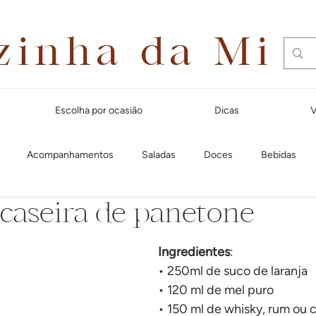
zinha da Mi
Escolha por ocasião
Dicas
V
Acompanhamentos
Saladas
Doces
Bebidas
 caseira de panetone
Dias quentes
Lanches e aperitivos
Natal
Massas
Ingredientes
:
Festa Junina
Para receber amigos
Café da manhã
Cal
• 250ml de suco de laranja
• 120 ml de mel puro
• 150 ml de whisky, rum ou