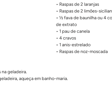
No forno
• Raspas de 2 laranjas
• Raspas de 2 limões-sicilia
• ½ fava de baunilha ou 4 co
de extrato
• 1 pau de canela
• 4 cravos
• 1 anis-estrelado
• Raspas de noz-moscada
s na geladeira.
geladeira, aqueça em banho-maria.