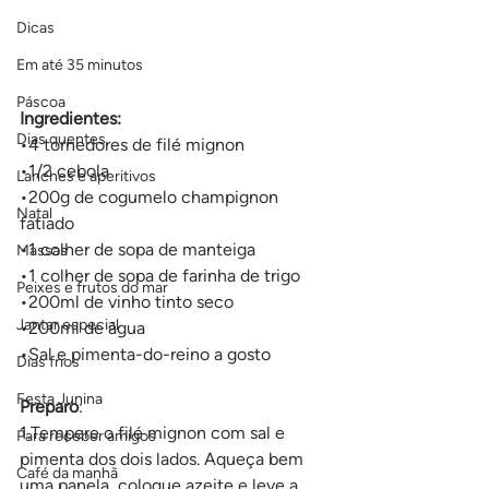
Dicas
Em até 35 minutos
Páscoa
Ingredientes:
Dias quentes
•4 tornedores de filé mignon
•1/2 cebola
Lanches e aperitivos
•200g de cogumelo champignon 
Natal
fatiado
•1 colher de sopa de manteiga
Massas
•1 colher de sopa de farinha de trigo
Peixes e frutos do mar
•200ml de vinho tinto seco
Jantar especial
•200ml de água
•Sal e pimenta-do-reino a gosto
Dias frios
Festa Junina
Preparo
:
1.Tempere o filé mignon com sal e 
Para receber amigos
pimenta dos dois lados. Aqueça bem 
Café da manhã
uma panela, coloque azeite e leve a 