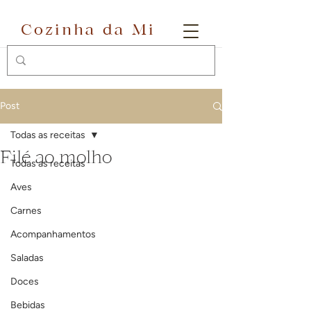
Cozinha da Mi
Post
Todas as receitas
Filé ao molho
Todas as receitas
Aves
Carnes
Acompanhamentos
Saladas
Doces
Bebidas