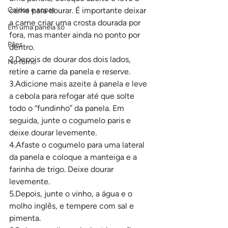
Caldos e sopas
carne para dourar. É importante deixar 
a carne criar uma crosta dourada por 
Em uma panela só
fora, mas manter ainda no ponto por 
Pães
dentro.
2.Depois de dourar dos dois lados, 
No forno
retire a carne da panela e reserve.
3.Adicione mais azeite à panela e leve 
a cebola para refogar até que solte 
todo o “fundinho” da panela. Em 
seguida, junte o cogumelo paris e 
deixe dourar levemente.
4.Afaste o cogumelo para uma lateral 
da panela e coloque a manteiga e a 
farinha de trigo. Deixe dourar 
levemente.
5.Depois, junte o vinho, a água e o 
molho inglês, e tempere com sal e 
pimenta.