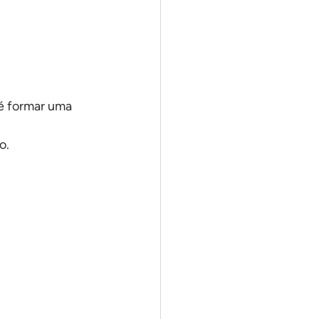
té formar uma 
o.