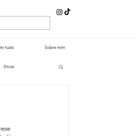
er tudo
Sobre mim
Dicas
Peixes e frutos do mar
dos e sopas
onese