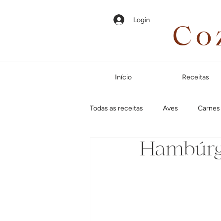
Login
Co
Início
Receitas
Todas as receitas
Aves
Carnes
Hambúrgu
Em até 35 minutos
Páscoa
Jantar especial
Dias frios