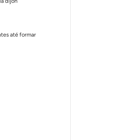
a dijon
ntes até formar 
: