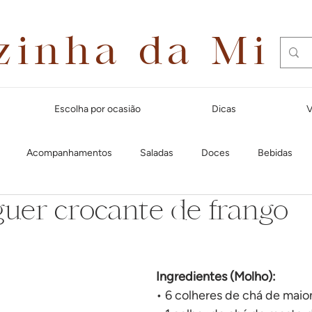
zinha da Mi
Escolha por ocasião
Dicas
V
Acompanhamentos
Saladas
Doces
Bebidas
er crocante de frango
Dias quentes
Lanches e aperitivos
Natal
Massas
Festa Junina
Para receber amigos
Café da manhã
Cal
Ingredientes (Molho):
• 6 colheres de chá de mai