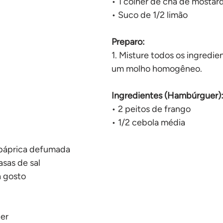
• 1 colher de chá de mostard
No forno
• Suco de 1/2 limão
Preparo: 
1. Misture todos os ingredie
um molho homogêneo.
Ingredientes (Hambúrguer)
• 2 peitos de frango
• 1/2 cebola média
 páprica defumada
asas de sal
a gosto
er