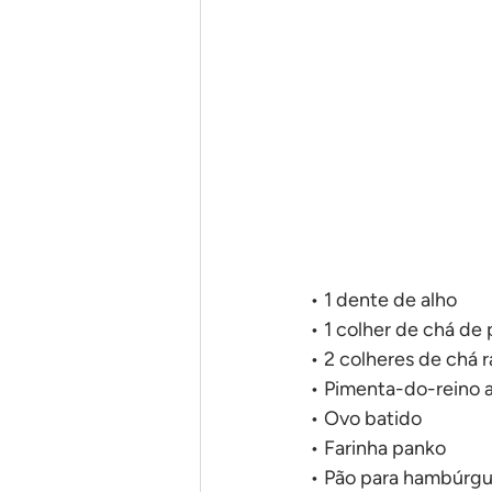
Em uma panela só
Pães
• 1 dente de alho
• 1 colher de chá de
• 2 colheres de chá r
• Pimenta-do-reino 
• Ovo batido
• Farinha panko
• Pão para hambúrgu