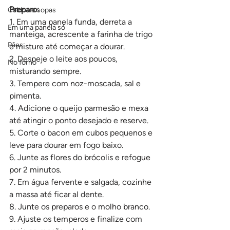
Preparo:
Caldos e sopas
1. Em uma panela funda, derreta a 
Em uma panela só
manteiga, acrescente a farinha de trigo 
Pães
e misture até começar a dourar.
2. Despeje o leite aos poucos, 
No forno
misturando sempre.
3. Tempere com noz-moscada, sal e 
pimenta.
4. Adicione o queijo parmesão e mexa 
até atingir o ponto desejado e reserve.
5. Corte o bacon em cubos pequenos e 
leve para dourar em fogo baixo.
6. Junte as flores do brócolis e refogue 
por 2 minutos.
7. Em água fervente e salgada, cozinhe 
a massa até ficar al dente.
8. Junte os preparos e o molho branco.
9. Ajuste os temperos e finalize com 