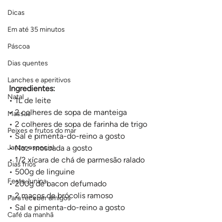
Dicas
Em até 35 minutos
Páscoa
Dias quentes
Lanches e aperitivos
Ingredientes:
Natal
• 1L de leite
• 2 colheres de sopa de manteiga
Massas
• 2 colheres de sopa de farinha de trigo
Peixes e frutos do mar
• Sal e pimenta-do-reino a gosto
Jantar especial
• Noz-moscada a gosto
• 1/2 xícara de chá de parmesão ralado
Dias frios
• 500g de linguine
Festa Junina
• 200g de bacon defumado
• 2 maços de brócolis ramoso
Para receber amigos
• Sal e pimenta-do-reino a gosto
Café da manhã