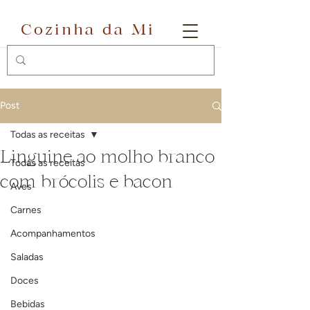
Cozinha da Mi
Post
Todas as receitas
Linguine ao molho branco
Todas as receitas
com brócolis e bacon
Aves
Carnes
Acompanhamentos
Saladas
Doces
Bebidas