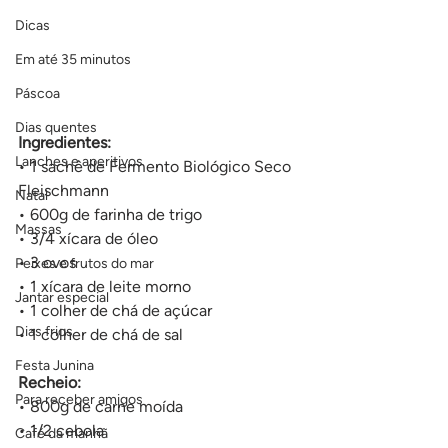
Dicas
Em até 35 minutos
Páscoa
Dias quentes
Ingredientes:
Lanches e aperitivos
• 1 sachê de Fermento Biológico Seco 
Fleischmann
Natal
• 600g de farinha de trigo
Massas
• 3/4 xícara de óleo
• 3 ovos
Peixes e frutos do mar
• 1 xícara de leite morno
Jantar especial
• 1 colher de chá de açúcar
Dias frios
• 1 colher de chá de sal
Festa Junina
Recheio:
Para receber amigos
• 800g de carne moída
• 1/2 cebola
Café da manhã