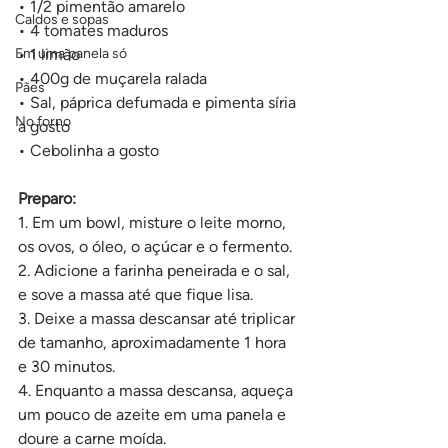
• 1/2 pimentão amarelo
Caldos e sopas
• 4 tomates maduros
Em uma panela só
• 1 limão
• 400g de muçarela ralada
Pães
• Sal, páprica defumada e pimenta síria 
No forno
a gosto
• Cebolinha a gosto
Preparo:
1. Em um bowl, misture o leite morno, 
os ovos, o óleo, o açúcar e o fermento.
2. Adicione a farinha peneirada e o sal, 
e sove a massa até que fique lisa.
3. Deixe a massa descansar até triplicar 
de tamanho, aproximadamente 1 hora 
e 30 minutos.
4. Enquanto a massa descansa, aqueça 
um pouco de azeite em uma panela e 
doure a carne moída.