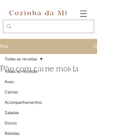
Cozinha da Mi
Post
Todas as receitas
Pão com carne moída
Todas as receitas
Aves
Carnes
Acompanhamentos
Saladas
Doces
Bebidas