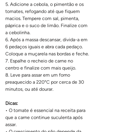
5. Adicione a cebola, o pimentão e os 
tomates, refogando até que fiquem 
macios. Tempere com sal, pimenta, 
páprica e o suco de limão. Finalize com 
a cebolinha.
6. Após a massa descansar, divida-a em 
6 pedaços iguais e abra cada pedaço. 
Coloque a muçarela nas bordas e feche.
7. Espalhe o recheio de carne no 
centro e finalize com mais queijo.
8. Leve para assar em um forno 
preaquecido a 220°C por cerca de 30 
minutos, ou até dourar.
Dicas:
• O tomate é essencial na receita para 
que a carne continue suculenta após 
assar.
• O crescimento do pão depende da 