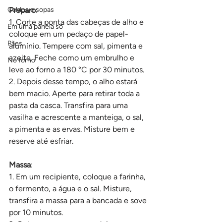
Caldos e sopas
Preparo
:
1. Corte a ponta das cabeças de alho e 
Em uma panela só
coloque em um pedaço de papel-
Pães
alumínio. Tempere com sal, pimenta e 
azeite. Feche como um embrulho e 
No forno
leve ao forno a 180 °C por 30 minutos.
2. Depois desse tempo, o alho estará 
bem macio. Aperte para retirar toda a 
pasta da casca. Transfira para uma 
vasilha e acrescente a manteiga, o sal, 
a pimenta e as ervas. Misture bem e 
reserve até esfriar.
Massa
:
1. Em um recipiente, coloque a farinha, 
o fermento, a água e o sal. Misture, 
transfira a massa para a bancada e sove 
por 10 minutos.