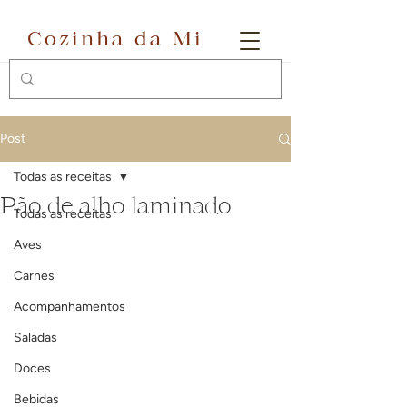
Cozinha da Mi
Post
Todas as receitas
Pão de alho laminado
Todas as receitas
Aves
Carnes
Acompanhamentos
Saladas
Doces
Bebidas