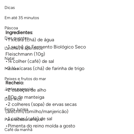
Dicas
Em até 35 minutos
Páscoa
Ingredientes
:
Dias quentes
•1 xícara (chá) de água
•1 sachê de Fermento Biológico Seco 
Lanches e aperitivos
Fleischmann (10g)
Natal
•¼ colher (café) de sal
•2 ½ xícaras (chá) de farinha de trigo
Massas
Peixes e frutos do mar
Recheio
:
Jantar especial
•2 cabeças de alho
•80g de manteiga
Dias frios
•2 colheres (sopa) de ervas secas 
Festa Junina
(alecrim/tomilho/manjericão)
•1 colher (café) de sal
Para receber amigos
•Pimenta do reino moída a gosto
Café da manhã