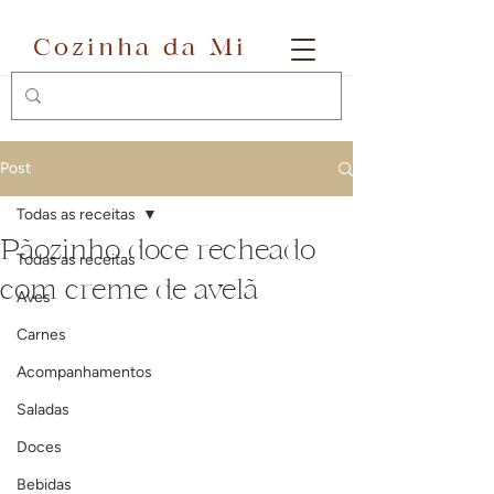
Cozinha da Mi
Post
Todas as receitas
Pãozinho doce recheado
Todas as receitas
com creme de avelã
Aves
Carnes
Acompanhamentos
Saladas
Doces
Bebidas