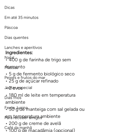
Dicas
Em até 35 minutos
Páscoa
Dias quentes
Lanches e aperitivos
Ingredientes:
Natal
• 400 g de farinha de trigo sem 
fermento
Massas
• 5 g de fermento biológico seco
Peixes e frutos do mar
• 25 g de açúcar refinado
Jantar especial
• 2 ovos
• 180 ml de leite em temperatura 
Dias frios
ambiente
Festa Junina
• 50 g de manteiga com sal gelada ou 
em temperatura ambiente
Para receber amigos
• 200 g de creme de avelã
Café da manhã
• 100 g de macadâmia (opcional)