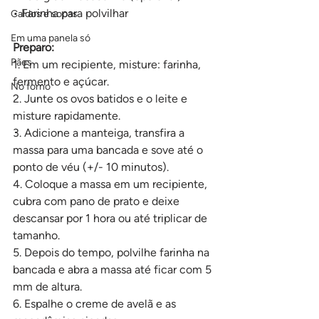
• Farinha para polvilhar
Caldos e sopas
Em uma panela só
Preparo:
Pães
1. Em um recipiente, misture: farinha, 
fermento e açúcar.
No forno
2. Junte os ovos batidos e o leite e 
misture rapidamente.
3. Adicione a manteiga, transfira a 
massa para uma bancada e sove até o 
ponto de véu (+/- 10 minutos).
4. Coloque a massa em um recipiente, 
cubra com pano de prato e deixe 
descansar por 1 hora ou até triplicar de 
tamanho.
5. Depois do tempo, polvilhe farinha na 
bancada e abra a massa até ficar com 5 
mm de altura.
6. Espalhe o creme de avelã e as 