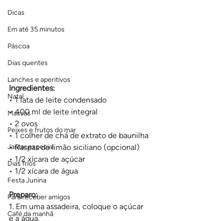
Dicas
Em até 35 minutos
Páscoa
Dias quentes
Lanches e aperitivos
Ingredientes:
Natal
• 1 lata de leite condensado
• 400 ml de leite integral
Massas
• 2 ovos
Peixes e frutos do mar
• 1 colher de chá de extrato de baunilha
Jantar especial
• Raspas de limão siciliano (opcional)
• 1/2 xícara de açúcar
Dias frios
• 1/2 xícara de água
Festa Junina
Preparo:
Para receber amigos
1. Em uma assadeira, coloque o açúcar 
Café da manhã
e a água.