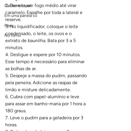
2. Derreta em fogo médio até virar 
Caldos e sopas
caramelo. Espalhe por toda a lateral e 
Em uma panela só
reserve.
Pães
3. No liquidificador, coloque o leite 
condensado, o leite, os ovos e o 
No forno
extrato de baunilha. Bata por 3 a 5 
minutos.
4. Desligue e espere por 10 minutos. 
Esse tempo é necessário para eliminar 
as bolhas de ar.
5. Despeje a massa do pudim, passando 
pela peneira. Adicione as raspas de 
limão e misture delicadamente.
6. Cubra com papel-alumínio e leve 
para assar em banho-maria por 1 hora a 
180 graus.
7. Leve o pudim para a geladeira por 3 
horas.