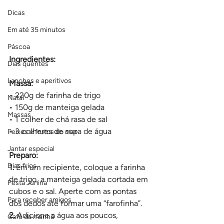
Dicas
Em até 35 minutos
Páscoa
Ingredientes:
Dias quentes
Lanches e aperitivos
Massa:
• 220g de farinha de trigo
Natal
• 150g de manteiga gelada
Massas
• 1 colher de chá rasa de sal
• 3 colheres de sopa de água
Peixes e frutos do mar
Jantar especial
Preparo:
Dias frios
1. 
Em um recipiente, coloque a farinha 
de trigo, a manteiga gelada cortada em 
Festa Junina
cubos e o sal. Aperte com as pontas 
Para receber amigos
dos dedos até formar uma “farofinha”.
2. 
Adicione a água aos poucos, 
Café da manhã