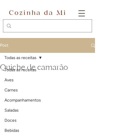
Cozinha da Mi
Post
Todas as receitas
Quiche de camarão
Todas as receitas
Aves
Carnes
Acompanhamentos
Saladas
Doces
Bebidas