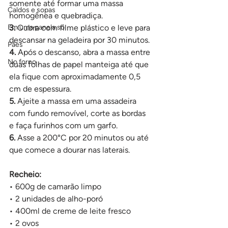
somente até formar uma massa 
Caldos e sopas
homogênea e quebradiça.
Em uma panela só
3. 
Cubra com filme plástico e leve para 
descansar na geladeira por 30 minutos.
Pães
4.
 Após o descanso, abra a massa entre 
No forno
duas folhas de papel manteiga até que 
ela fique com aproximadamente 0,5 
cm de espessura.
5.
 Ajeite a massa em uma assadeira 
com fundo removível, corte as bordas 
e faça furinhos com um garfo.
6.
 Asse a 200°C por 20 minutos ou até 
que comece a dourar nas laterais.
Recheio:
• 600g de camarão limpo
• 2 unidades de alho-poró
• 400ml de creme de leite fresco
• 2 ovos