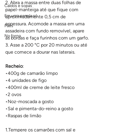
2. Abra a massa entre duas folhas de 
Caldos e sopas
papel-manteiga até que fique com 
Em uma panela só
aproximadamente 0,5 cm de 
espessura. Acomode a massa em uma 
Pães
assadeira com fundo removível, apare 
No forno
as bordas e faça furinhos com um garfo.
3. Asse a 200 °C por 20 minutos ou até 
que comece a dourar nas laterais.
Recheio
:
•400g de camarão limpo
•4 unidades de figo
•400ml de creme de leite fresco
•2 ovos
•Noz-moscada a gosto
•Sal e pimenta-do-reino a gosto
•Raspas de limão 
1.Tempere os camarões com sal e 