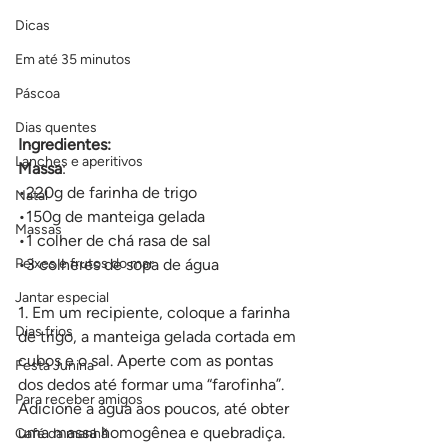
Dicas
Em até 35 minutos
Páscoa
Dias quentes
Ingredientes:
Lanches e aperitivos
Massa
:
•220g de farinha de trigo
Natal
•150g de manteiga gelada
Massas
•1 colher de chá rasa de sal
Peixes e frutos do mar
•3 colheres de sopa de água
Jantar especial
1. Em um recipiente, coloque a farinha 
Dias frios
de trigo, a manteiga gelada cortada em 
cubos e o sal. Aperte com as pontas 
Festa Junina
dos dedos até formar uma “farofinha”. 
Para receber amigos
Adicione a água aos poucos, até obter 
uma massa homogênea e quebradiça.
Café da manhã