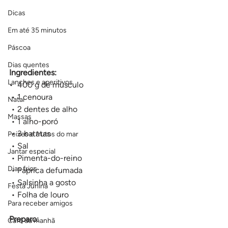
Dicas
Em até 35 minutos
Páscoa
Dias quentes
Ingredientes:
Lanches e aperitivos
•⁠  ⁠400 g de músculo
 • 1 cenoura
Natal
 • 2 dentes de alho
Massas
 • 1 alho-poró
 • 3 batatas
Peixes e frutos do mar
 • Sal
Jantar especial
 • Pimenta-do-reino
Dias frios
 • Páprica defumada
 • Salsinha a gosto
Festa Junina
 • Folha de louro
Para receber amigos
Preparo:
Café da manhã