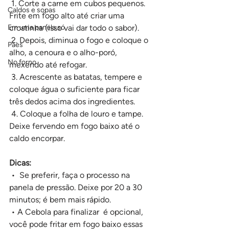
 1. Corte a carne em cubos pequenos. 
Caldos e sopas
Frite em fogo alto até criar uma 
Em uma panela só
crostinha (isso vai dar todo o sabor).
 2. Depois, diminua o fogo e coloque o 
Pães
alho, a cenoura e o alho-poró, 
No forno
mexendo até refogar.
 3. Acrescente as batatas, tempere e 
coloque água o suficiente para ficar 
três dedos acima dos ingredientes.
 4. Coloque a folha de louro e tampe. 
Deixe fervendo em fogo baixo até o 
caldo encorpar.
Dicas:
 •  Se preferir, faça o processo na 
panela de pressão. Deixe por 20 a 30 
minutos; é bem mais rápido.
 • A Cebola para finalizar  é opcional, 
você pode fritar em fogo baixo essas 