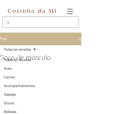
Cozinha da Mi
Post
Todas as receitas
Sopa de músculo
Todas as receitas
Aves
Carnes
Acompanhamentos
Saladas
Doces
Bebidas