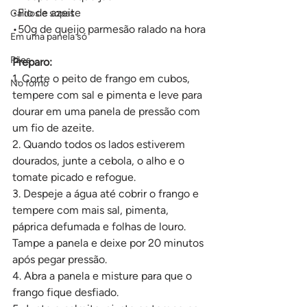
•Fio de azeite
Caldos e sopas
•50g de queijo parmesão ralado na hora
Em uma panela só
Pães
Preparo:
1. Corte o peito de frango em cubos, 
No forno
tempere com sal e pimenta e leve para 
dourar em uma panela de pressão com 
um fio de azeite.
2. Quando todos os lados estiverem 
dourados, junte a cebola, o alho e o 
tomate picado e refogue.
3. Despeje a água até cobrir o frango e 
tempere com mais sal, pimenta, 
páprica defumada e folhas de louro. 
Tampe a panela e deixe por 20 minutos 
após pegar pressão.
4. Abra a panela e misture para que o 
frango fique desfiado.