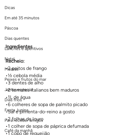
Dicas
Em até 35 minutos
Páscoa
Dias quentes
Ingredientes
Lanches e aperitivos
Natal
Recheio:
•2 peitos de frango
Massas
•½ cebola média
Peixes e frutos do mar
•3 dentes de alho
Jantar especial
•2 tomates italianos bem maduros
•1L de água
Dias frios
•6 colheres de sopa de palmito picado
Festa Junina
•Sal e pimenta-do-reino a gosto
•2 folhas de louro
Para receber amigos
•1 colher de sopa de páprica defumada
Café da manhã
•1 copo de requeijão