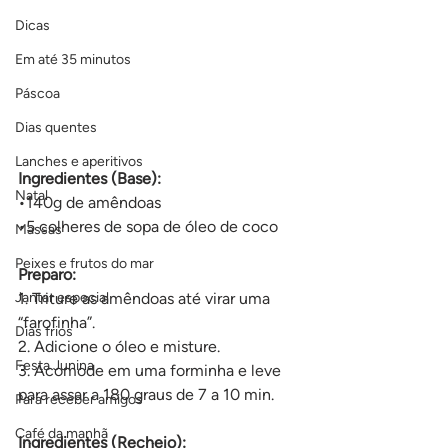
Dicas
Em até 35 minutos
Páscoa
Dias quentes
Lanches e aperitivos
Ingredientes (Base):
Natal
•140g de amêndoas 
•5 colheres de sopa de óleo de coco 
Massas
Peixes e frutos do mar
Preparo: 
Jantar especial
1. Triture as amêndoas até virar uma 
“farofinha”. 
Dias frios
2. Adicione o óleo e misture. 
Festa Junina
3. Acomode em uma forminha e leve 
para assar a 180 graus de 7 a 10 min.
Para receber amigos
Café da manhã
Ingredientes (Recheio):