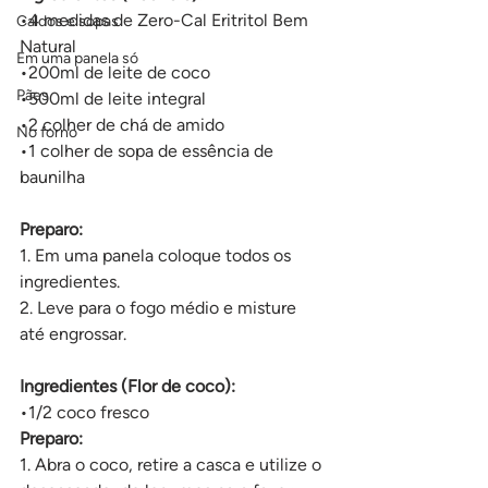
•4 medidas de Zero-Cal Eritritol Bem 
Caldos e sopas
Natural 
Em uma panela só
•200ml de leite de coco 
Pães
•500ml de leite integral 
•2 colher de chá de amido 
No forno
•1 colher de sopa de essência de 
baunilha
Preparo:
1. Em uma panela coloque todos os 
ingredientes. 
2. Leve para o fogo médio e misture 
até engrossar.
Ingredientes (Flor de coco):
•1/2 coco fresco 
Preparo: 
1. Abra o coco, retire a casca e utilize o 