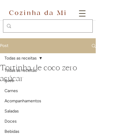
Cozinha da Mi
Post
Todas as receitas
Tortinha de coco zero
Todas as receitas
açúcar
Aves
Carnes
Acompanhamentos
Saladas
Doces
Bebidas