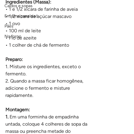
Ingredientes (Massa):
Caldos e sopas
• 1 e 1/2 xícara de farinha de aveia
Em uma panela só
• 1/2 xícara de açúcar mascavo
• 1 ovo
Pães
• 100 ml de leite
No forno
• Fio de azeite
• 1 colher de chá de fermento
Preparo:
1. Misture os ingredientes, exceto o 
fermento.
2. Quando a massa ficar homogênea, 
adicione o fermento e misture 
rapidamente.
Montagem:
1. 
Em uma forminha de empadinha 
untada, coloque 4 colheres de sopa da 
massa ou preencha metade do 