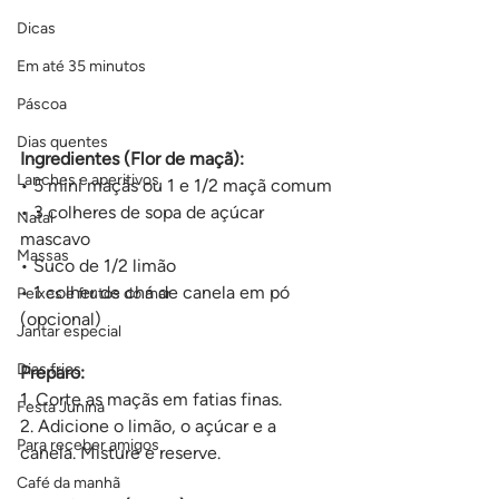
Dicas
Em até 35 minutos
Páscoa
Dias quentes
Ingredientes (Flor de maçã):
Lanches e aperitivos
• 5 mini maçãs ou 1 e 1/2 maçã comum
• 3 colheres de sopa de açúcar 
Natal
mascavo
Massas
• Suco de 1/2 limão
• 1 colher de chá de canela em pó 
Peixes e frutos do mar
(opcional)
Jantar especial
Dias frios
Preparo:
1. Corte as maçãs em fatias finas.
Festa Junina
2. Adicione o limão, o açúcar e a 
Para receber amigos
canela. Misture e reserve.
Café da manhã