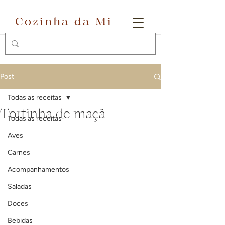
Cozinha da Mi
Post
Todas as receitas
Tortinha de maçã
Todas as receitas
Aves
Carnes
Acompanhamentos
Saladas
Doces
Bebidas