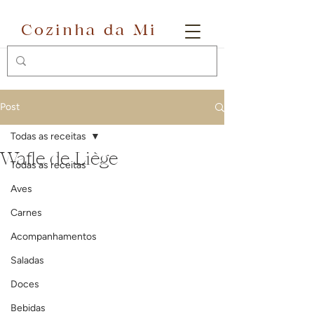
Cozinha da Mi
Post
Todas as receitas
Wafle de Liège
Todas as receitas
Aves
Carnes
Acompanhamentos
Saladas
Doces
Bebidas