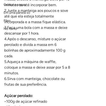
Caldos e sopas
minutos ou até incorporar bem.
2.Junte a manteiga aos poucos e sove 
Em uma panela só
até que ela esteja totalmente 
Pães
incorporada e a massa fique elástica.
3.Faça uma bola com a massa e deixe 
No forno
descansar por 1 hora.
4.Após o descanso, misture o açúcar 
perolado e divida a massa em 6 
bolinhas de aproximadamente 100 g 
cada.
5.Aqueça a máquina de waffle, 
coloque a massa e deixe assar por 5 a 8 
minutos.
6.Sirva com manteiga, chocolate ou 
frutas de sua preferência.
Açúcar perolado:
•100g de açúcar refinado