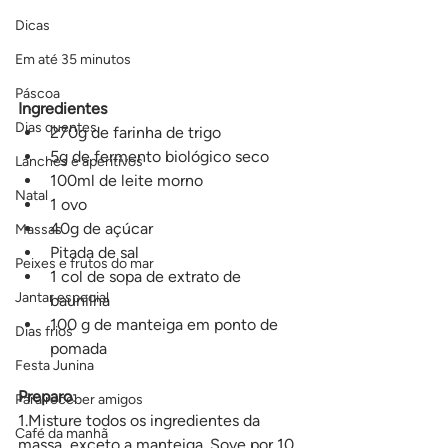
Dicas
Em até 35 minutos
Páscoa
Ingredientes
Dias quentes
270g de farinha de trigo
5g de fermento biológico seco
Lanches e aperitivos
100ml de leite morno
Natal
1 ovo
40g de açúcar
Massas
Pitada de sal
Peixes e frutos do mar
1 col de sopa de extrato de 
Jantar especial
baunilha
100 g de manteiga em ponto de 
Dias frios
pomada
Festa Junina
Preparo
:
Para receber amigos
1.Misture todos os ingredientes da 
Café da manhã
massa, exceto a manteiga. Sove por 10 