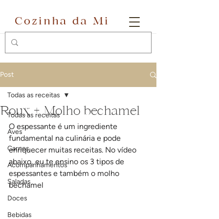
Cozinha da Mi
Post
Todas as receitas
Roux + Molho bechamel
Todas as receitas
O espessante é um ingrediente 
Aves
fundamental na culinária e pode 
Carnes
enriquecer muitas receitas. No vídeo 
abaixo, eu te ensino os 3 tipos de 
Acompanhamentos
espessantes e também o molho 
Saladas
bechamel
Doces
Bebidas