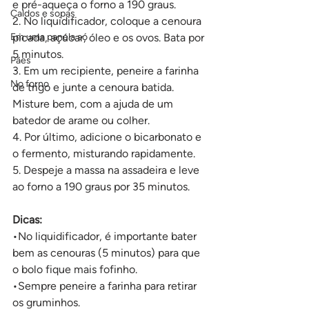
e pré-aqueça o forno a 190 graus.
Caldos e sopas
2. No liquidificador, coloque a cenoura 
Em uma panela só
picada, açúcar, óleo e os ovos. Bata por 
5 minutos.
Pães
3. Em um recipiente, peneire a farinha 
No forno
de trigo e junte a cenoura batida. 
Misture bem, com a ajuda de um 
batedor de arame ou colher.
4. Por último, adicione o bicarbonato e 
o fermento, misturando rapidamente.
5. Despeje a massa na assadeira e leve 
ao forno a 190 graus por 35 minutos.
Dicas:
•No liquidificador, é importante bater 
bem as cenouras (5 minutos) para que 
o bolo fique mais fofinho.
•Sempre peneire a farinha para retirar 
os gruminhos.