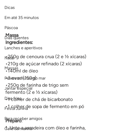
Dicas
Em até 35 minutos
Páscoa
Massa
Dias quentes
Ingredientes:
Lanches e aperitivos
•250g de cenoura crua (2 e ½ xícaras)
Natal
•210g de açúcar refinado (2 xícaras)
Massas
•140ml de óleo
•3 ovos (150g)
Peixes e frutos do mar
•250g de farinha de trigo sem 
Jantar especial
fermento (2 e ½ xícaras)
Dias frios
•1 colher de chá de bicarbonato
•1 colher de sopa de fermento em pó
Festa Junina
Para receber amigos
Preparo
:
1. Unte a assadeira com óleo e farinha, 
Café da manhã