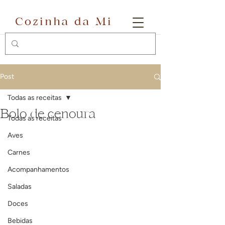
Cozinha da Mi
Post
Todas as receitas
Bolo de cenoura
Todas as receitas
Aves
Carnes
Acompanhamentos
Saladas
Doces
Bebidas