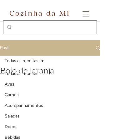
Cozinha da Mi
Post
Todas as receitas
Bolo de laranja
Todas as receitas
Aves
Carnes
Acompanhamentos
Saladas
Doces
Bebidas