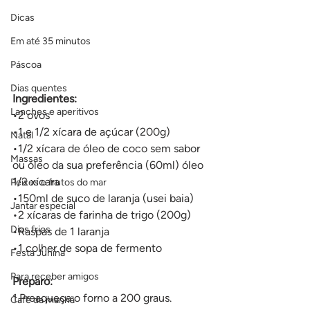
Dicas
Em até 35 minutos
Páscoa
Dias quentes
Ingredientes:
Lanches e aperitivos
•2 ovos
•1 e 1/2 xícara de açúcar (200g)
Natal
•1/2 xícara de óleo de coco sem sabor 
Massas
ou óleo da sua preferência (60ml) óleo 
1/2 xícara
Peixes e frutos do mar
•150ml de suco de laranja (usei baia)
Jantar especial
•2 xícaras de farinha de trigo (200g)
Dias frios
•Raspas de 1 laranja
•1 colher de sopa de fermento
Festa Junina
Para receber amigos
Preparo:
1.Preaqueça o forno a 200 graus.
Café da manhã