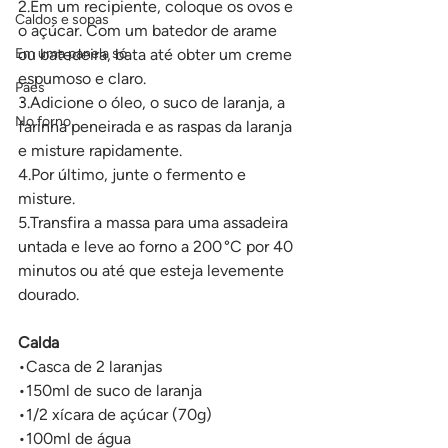
2.Em um recipiente, coloque os ovos e 
Caldos e sopas
o açúcar. Com um batedor de arame 
Em uma panela só
ou batedeira, bata até obter um creme 
espumoso e claro.
Pães
3.Adicione o óleo, o suco de laranja, a 
No forno
farinha peneirada e as raspas da laranja 
e misture rapidamente.
4.Por último, junte o fermento e 
misture.
5.Transfira a massa para uma assadeira 
untada e leve ao forno a 200 °C por 40 
minutos ou até que esteja levemente 
dourado.
Calda
•Casca de 2 laranjas
•150ml de suco de laranja
•1/2 xícara de açúcar (70g)
•100ml de água