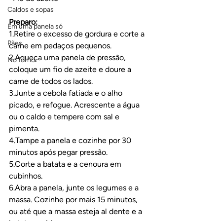
Caldos e sopas
Preparo:
Em uma panela só
1.Retire o excesso de gordura e corte a 
Pães
carne em pedaços pequenos.
2.Aqueça uma panela de pressão, 
No forno
coloque um fio de azeite e doure a 
carne de todos os lados.
3.Junte a cebola fatiada e o alho 
picado, e refogue. Acrescente a água 
ou o caldo e tempere com sal e 
pimenta.
4.Tampe a panela e cozinhe por 30 
minutos após pegar pressão.
5.Corte a batata e a cenoura em 
cubinhos.
6.Abra a panela, junte os legumes e a 
massa. Cozinhe por mais 15 minutos, 
ou até que a massa esteja al dente e a 