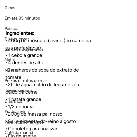
Dicas
Em até 35 minutos
Páscoa
Ingredientes:
Dias quentes
•400g de músculo bovino (ou carne da 
sua preferência)
Lanches e aperitivos
•1 cebola grande
Natal
•4 dentes de alho
•2 colheres de sopa de extrato de 
Massas
tomate
Peixes e frutos do mar
•2L de água, caldo de legumes ou 
Jantar especial
caldo de carne
•1 batata grande
Dias frios
•1/2 cenoura
Festa Junina
•200g de massa pai nosso
•Sal e pimenta-do-reino a gosto
Para receber amigos
•Cebolete para finalizar
Café da manhã
•Fio de azeite