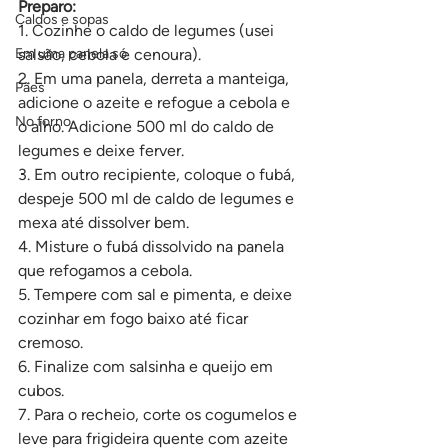
Preparo:
Caldos e sopas
1. Cozinhe o caldo de legumes (usei 
Em uma panela só
salsão, cebola e cenoura).
2. Em uma panela, derreta a manteiga, 
Pães
adicione o azeite e refogue a cebola e 
No forno
o alho. Adicione 500 ml do caldo de 
legumes e deixe ferver.
3. Em outro recipiente, coloque o fubá, 
despeje 500 ml de caldo de legumes e 
mexa até dissolver bem.
4. Misture o fubá dissolvido na panela 
que refogamos a cebola.
5. Tempere com sal e pimenta, e deixe 
cozinhar em fogo baixo até ficar 
cremoso.
6. Finalize com salsinha e queijo em 
cubos.
7. Para o recheio, corte os cogumelos e 
leve para frigideira quente com azeite 