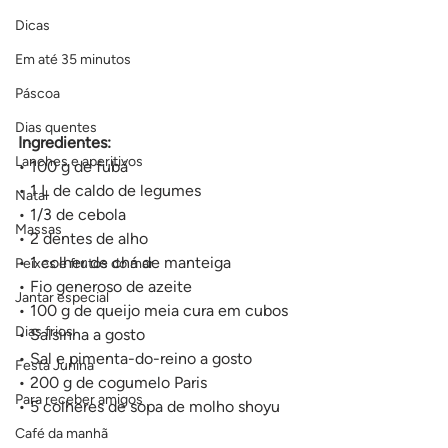
Dicas
Em até 35 minutos
Páscoa
Dias quentes
Ingredientes:
Lanches e aperitivos
• 100 g de fubá 
• 1 L de caldo de legumes 
Natal
• 1/3 de cebola 
Massas
• 2 dentes de alho 
• 1 colher de chá de manteiga 
Peixes e frutos do mar
• Fio generoso de azeite 
Jantar especial
• 100 g de queijo meia cura em cubos 
Dias frios
• Salsinha a gosto 
• Sal e pimenta-do-reino a gosto 
Festa Junina
• 200 g de cogumelo Paris 
Para receber amigos
• 5 colheres de sopa de molho shoyu
Café da manhã