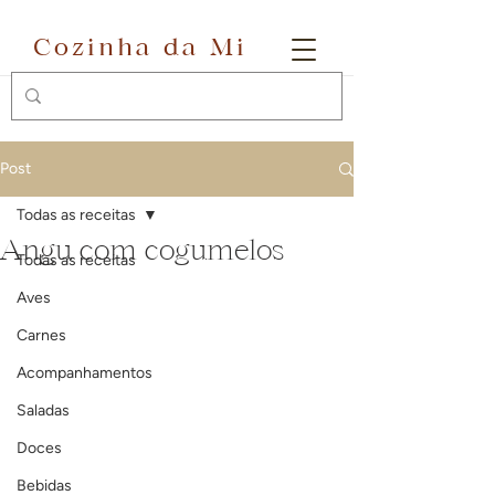
Cozinha da Mi
Post
Todas as receitas
Angu com cogumelos
Todas as receitas
Aves
Carnes
Acompanhamentos
Saladas
Doces
Bebidas