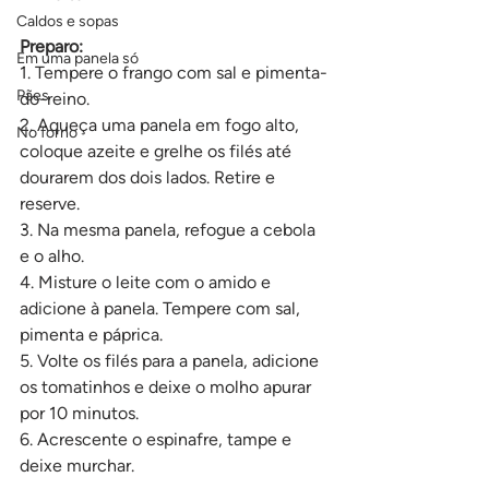
Caldos e sopas
Preparo:
Em uma panela só
1. Tempere o frango com sal e pimenta-
Pães
do-reino.
2. Aqueça uma panela em fogo alto, 
No forno
coloque azeite e grelhe os filés até 
dourarem dos dois lados. Retire e 
reserve.
3. Na mesma panela, refogue a cebola 
e o alho.
4. Misture o leite com o amido e 
adicione à panela. Tempere com sal, 
pimenta e páprica.
5. Volte os filés para a panela, adicione 
os tomatinhos e deixe o molho apurar 
por 10 minutos.
6. Acrescente o espinafre, tampe e 
deixe murchar.