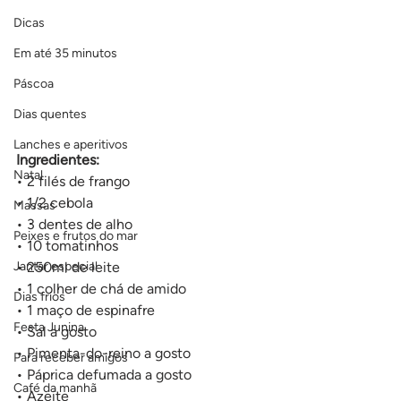
Dicas
Em até 35 minutos
Páscoa
Dias quentes
Lanches e aperitivos
Ingredientes:
Natal
• 2 filés de frango
• 1/2 cebola
Massas
• 3 dentes de alho
Peixes e frutos do mar
• 10 tomatinhos
Jantar especial
• 250ml de leite
• 1 colher de chá de amido
Dias frios
• 1 maço de espinafre
Festa Junina
• Sal a gosto
• Pimenta-do-reino a gosto
Para receber amigos
• Páprica defumada a gosto
Café da manhã
• Azeite