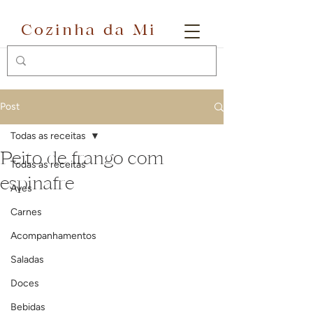
Cozinha da Mi
Post
Todas as receitas
Peito de frango com
Todas as receitas
espinafre
Aves
Carnes
Acompanhamentos
Saladas
Doces
Bebidas