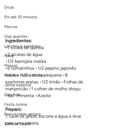
Dicas
Em até 35 minutos
Páscoa
Dias quentes
Ingredientes:
Lanches e aperitivos
•1 xícara de quinoa 
•2 xícaras de água 
Natal
•1/2 berinjela média 
Massas
•6 tomatinhos •1/2 pepino japonês 
médio •1/2 cebola pequena •8 
Peixes e frutos do mar
azeitonas pretas •1/2 limão •Folhas de 
Jantar especial
manjericão •1 colher de molho shoyu 
Dias frios
•Sal •Pimenta •Azeite
Festa Junina
Preparo:
Para receber amigos
1. Lave os grãos, escorra a água e leve 
para uma panela. 
Café da manhã