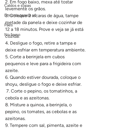
2. Em fogo baixo, mexa até tostar 
Caldos e sopas
levemente os grãos. 
Em uma panela só
3. Coloque 2 xícaras de água, tampe 
metade da panela e deixe cozinhar de 
Pães
12 a 18 minutos. Prove e veja se já está 
No forno
cozida.
4. Desligue o fogo, retire a tampa e 
deixe esfriar em temperatura ambiente.
5. Corte a berinjela em cubos 
pequenos e leve para a frigideira com 
azeite. 
6. Quando estiver dourada, coloque o 
shoyu, desligue o fogo e deixe esfriar.
 7. Corte o pepino, os tomatinhos, a 
cebola e as azeitonas. 
8. Misture a quinoa, a berinjela, o 
pepino, os tomates, as cebolas e as 
azeitonas. 
9. Tempere com sal, pimenta, azeite e 