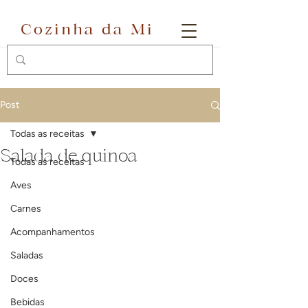
Cozinha da Mi
Post
Todas as receitas
Salada de quinoa
Todas as receitas
Aves
Carnes
Acompanhamentos
Saladas
Doces
Bebidas