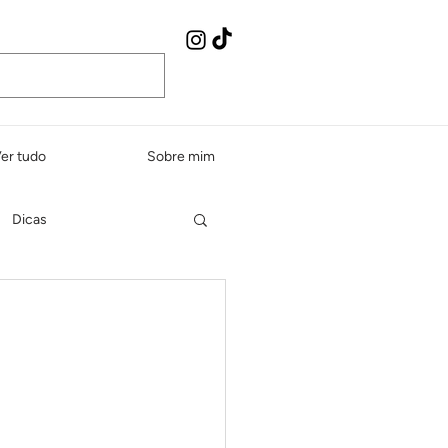
er tudo
Sobre mim
Dicas
Peixes e frutos do mar
dos e sopas