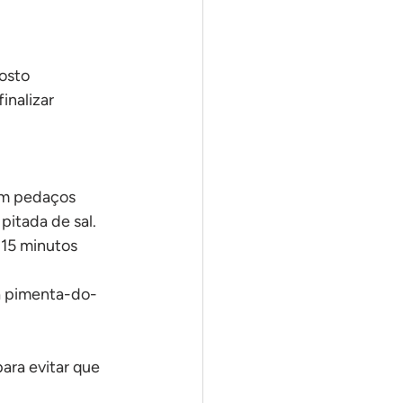
osto
inalizar 
em pedaços 
itada de sal.
 15 minutos 
 a pimenta-do-
ara evitar que 