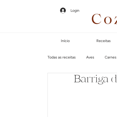
Login
Co
Início
Receitas
Todas as receitas
Aves
Carnes
Barriga 
Em até 35 minutos
Páscoa
Jantar especial
Dias frios