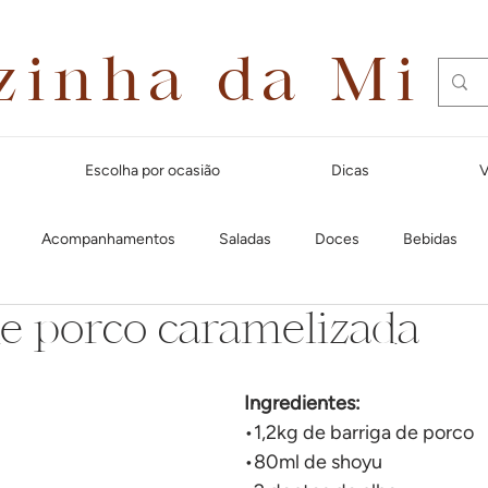
zinha da Mi
Escolha por ocasião
Dicas
V
Acompanhamentos
Saladas
Doces
Bebidas
de porco caramelizada
Dias quentes
Lanches e aperitivos
Natal
Massas
Ingredientes:
Festa Junina
Para receber amigos
Café da manhã
Cal
•1,2kg de barriga de porco
•80ml de shoyu