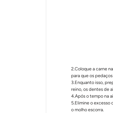
Em uma panela só
Pães
2.Coloque a carne na
para que os pedaços
3.Enquanto isso, pre
reino, os dentes de a
4.Após o tempo na ai
5.Elimine o excesso d
o molho escorra.