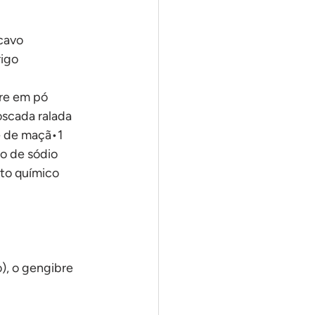
cavo
rigo
re em pó
scada ralada
e de maçã•1 
o de sódio
nto químico
), o gengibre 