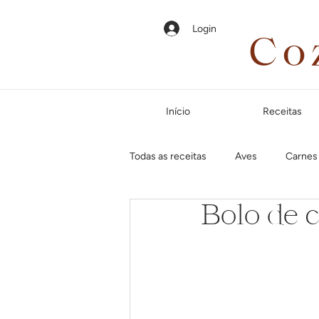
Login
Co
Início
Receitas
Todas as receitas
Aves
Carnes
Bolo de 
Em até 35 minutos
Páscoa
Jantar especial
Dias frios