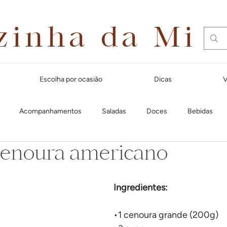
zinha da Mi
Escolha por ocasião
Dicas
V
Acompanhamentos
Saladas
Doces
Bebidas
cenoura americano
Dias quentes
Lanches e aperitivos
Natal
Massas
Ingredientes:
Festa Junina
Para receber amigos
Café da manhã
Cal
•1 cenoura grande (200g)