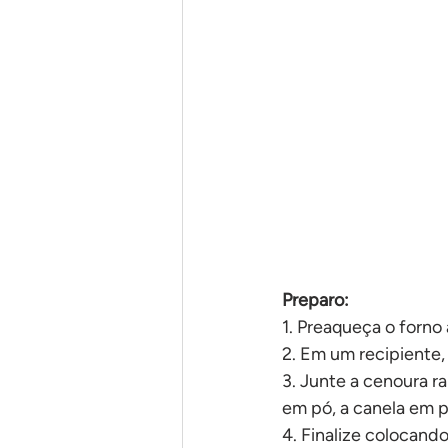
Em uma panela só
Pães
Preparo:
1. Preaqueça o forno
2. Em um recipiente, 
3. Junte a cenoura ra
em pó, a canela em p
4. Finalize colocand