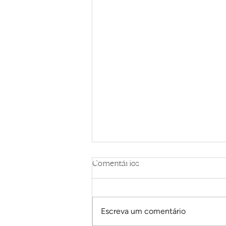
Comentários
Escreva um comentário
Shakes proteicos