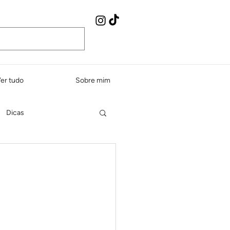
er tudo
Sobre mim
Dicas
Peixes e frutos do mar
dos e sopas