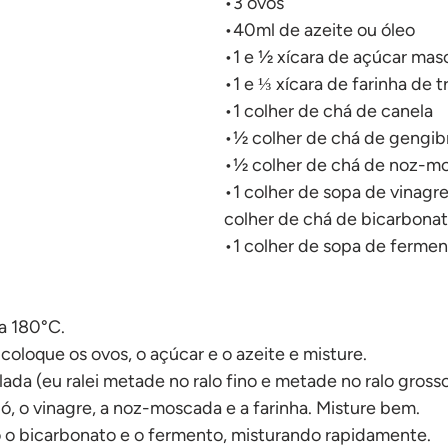
•3 ovos
No forno
•40ml de azeite ou óleo
•1 e ½ xícara de açúcar mas
•1 e ⅓ xícara de farinha de t
•1 colher de chá de canela
•½ colher de chá de gengib
•½ colher de chá de noz-mo
•1 colher de sopa de vinagr
colher de chá de bicarbonat
•1 colher de sopa de ferme
 a 180°C.
coloque os ovos, o açúcar e o azeite e misture.
lada (eu ralei metade no ralo fino e metade no ralo grosso
ó, o vinagre, a noz-moscada e a farinha. Misture bem.
o o bicarbonato e o fermento, misturando rapidamente.