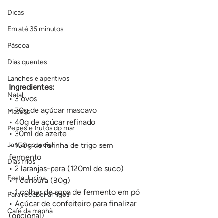
Dicas
Em até 35 minutos
Páscoa
Dias quentes
Lanches e aperitivos
Ingredientes:
Natal
• 3 ovos
• 70g de açúcar mascavo
Massas
• 40g de açúcar refinado
Peixes e frutos do mar
• 30ml de azeite
Jantar especial
• 150g de farinha de trigo sem 
fermento
Dias frios
• 2 laranjas-pera (120ml de suco)
Festa Junina
• 1 cenoura (80g)
• 1 colher de sopa de fermento em pó
Para receber amigos
• Açúcar de confeiteiro para finalizar 
Café da manhã
(opcional)