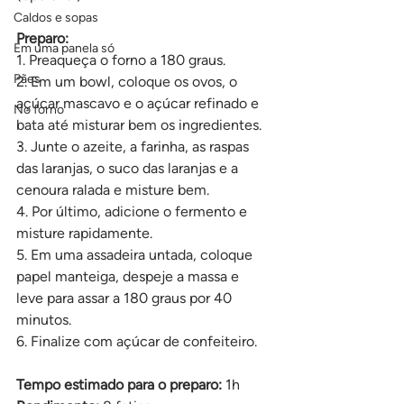
Caldos e sopas
Preparo:
Em uma panela só
1. Preaqueça o forno a 180 graus.
Pães
2. Em um bowl, coloque os ovos, o 
açúcar mascavo e o açúcar refinado e 
No forno
bata até misturar bem os ingredientes.
3. Junte o azeite, a farinha, as raspas 
das laranjas, o suco das laranjas e a 
cenoura ralada e misture bem.
4. Por último, adicione o fermento e 
misture rapidamente.
5. Em uma assadeira untada, coloque 
papel manteiga, despeje a massa e 
leve para assar a 180 graus por 40 
minutos.
6. Finalize com açúcar de confeiteiro.
Tempo estimado para o preparo:
 1h