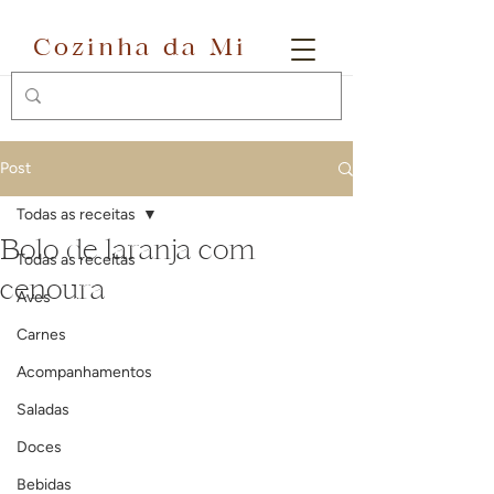
Cozinha da Mi
Post
Todas as receitas
Bolo de laranja com
Todas as receitas
cenoura
Aves
Carnes
Acompanhamentos
Saladas
Doces
Bebidas