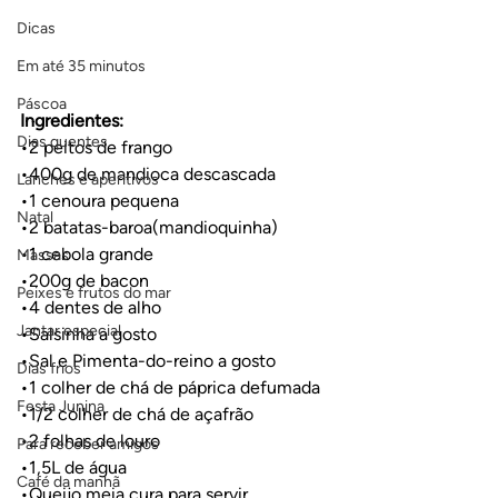
Dicas
Em até 35 minutos
Páscoa
Ingredientes:
Dias quentes
•2 peitos de frango
•400g de mandioca descascada
Lanches e aperitivos
•1 cenoura pequena
Natal
•2 batatas-baroa(mandioquinha)
•1 cebola grande
Massas
•200g de bacon
Peixes e frutos do mar
•4 dentes de alho
Jantar especial
•Salsinha a gosto
•Sal e Pimenta-do-reino a gosto
Dias frios
•1 colher de chá de páprica defumada
Festa Junina
•1/2 colher de chá de açafrão
•2 folhas de louro
Para receber amigos
•1,5L de água
Café da manhã
•Queijo meia cura para servir