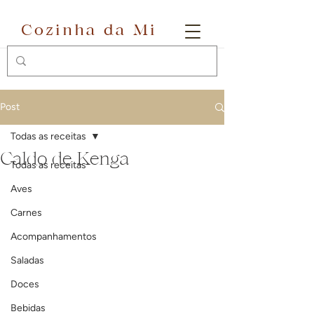
Cozinha da Mi
Post
Todas as receitas
Caldo de Kenga
Todas as receitas
Aves
Carnes
Acompanhamentos
Saladas
Doces
Bebidas