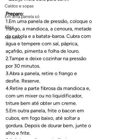
Caldos e sopas
Preparo:
Em uma panela só
1.Em uma panela de pressão, coloque o 
Pães
frango, a mandioca, a cenoura, metade 
da cebola e a batata-baroa. Cubra com 
No forno
água e tempere com sal, páprica, 
açafrão, pimenta e folha de louro.
2.Tampe e deixe cozinhar na pressão 
por 30 minutos.
3.Abra a panela, retire o frango e 
desfie. Reserve.
4.Retire a parte fibrosa da mandioca e, 
com um mixer ou no liquidificador, 
triture bem até obter um creme.
5.Em outra panela, frite o bacon em 
cubos, em fogo baixo, até soltar a 
gordura. Depois de dourar bem, junte o 
alho e frite.