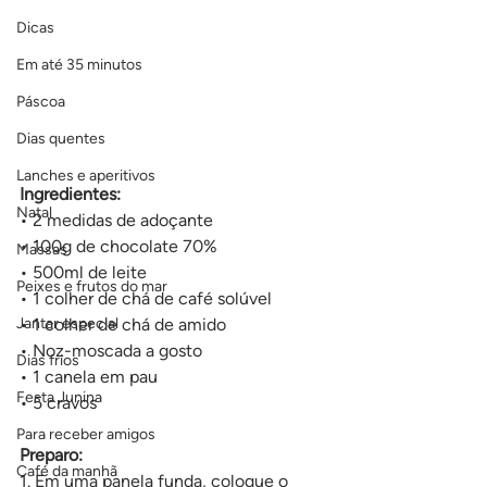
Dicas
Em até 35 minutos
Páscoa
Dias quentes
Lanches e aperitivos
Ingredientes:
Natal
• 2 medidas de adoçante
• 100g de chocolate 70%
Massas
• 500ml de leite
Peixes e frutos do mar
• 1 colher de chá de café solúvel
Jantar especial
• 1 colher de chá de amido
• Noz-moscada a gosto
Dias frios
• 1 canela em pau
Festa Junina
• 5 cravos
Para receber amigos
Preparo:
Café da manhã
1. Em uma panela funda, coloque o 