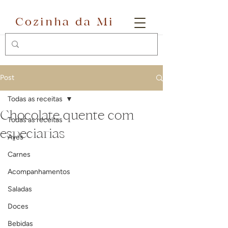
Cozinha da Mi
Post
Todas as receitas
Chocolate quente com
Todas as receitas
especiarias
Aves
Carnes
Acompanhamentos
Saladas
Doces
Bebidas