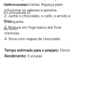
leite e as especiarias. Aqueça para 
Caldos e sopas
infusionar os sabores e peneire.
Em uma panela só
2. Junte o chocolate, o café, o amido e 
Pães
o adoçante. 
3. Misture em fogo baixo até ficar 
No forno
cremoso.
4. Sirva com raspas de chocolate.
Tempo estimado para o preparo: 
15min
Rendimento:
 3 xícaras