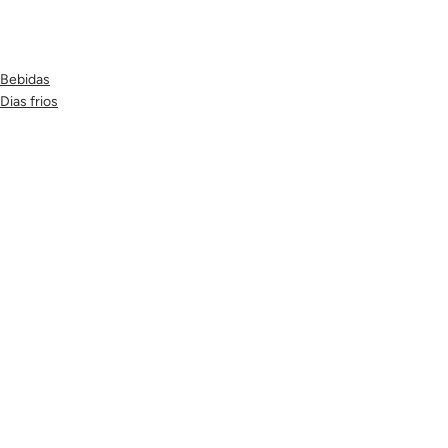
Bebidas
Dias frios
Posts recentes
Ver tudo