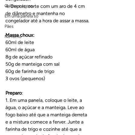
Caldos e sopas
4. Depois, corte com um aro de 4 cm 
de diâmetro e mantenha no 
Em uma panela só
congelador até a hora de assar a massa.
Pães
Massa choux:
No forno
60ml de leite
60ml de água 
8g de açúcar refinado
50g de manteiga com sal
60g de farinha de trigo
3 ovos (pequenos)
Preparo
:
1. Em uma panela, coloque o leite, a 
água, o açúcar e a manteiga. Leve ao 
fogo baixo até que a manteiga derreta 
e a mistura comece a ferver. Junte a 
farinha de trigo e cozinhe até que a 