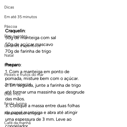
Dicas
Em até 35 minutos
Páscoa
Craquelin
:
Dias quentes
50g de manteiga com sal
50g de açúcar mascavo
Lanches e aperitivos
70g de farinha de trigo
Natal
Preparo
:
Massas
1. Com a manteiga em ponto de 
Peixes e frutos do mar
pomada, misture bem com o açúcar.
Jantar especial
2. Em seguida, junte a farinha de trigo 
até formar uma massinha que desgrude 
Dias frios
das mãos.
Festa Junina
3. Coloque a massa entre duas folhas 
de papel manteiga e abra até atingir 
Para receber amigos
uma espessura de 3 mm. Leve ao 
Café da manhã
congelador.