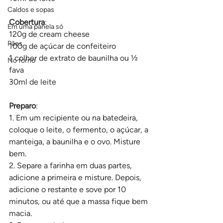
Caldos e sopas
Cobertura
:
Em uma panela só
120g de cream cheese
Pães
100g de açúcar de confeiteiro
1 colher de extrato de baunilha ou ½ 
No forno
fava
30ml de leite
Preparo
:
1. Em um recipiente ou na batedeira, 
coloque o leite, o fermento, o açúcar, a 
manteiga, a baunilha e o ovo. Misture 
bem.
2. Separe a farinha em duas partes, 
adicione a primeira e misture. Depois, 
adicione o restante e sove por 10 
minutos, ou até que a massa fique bem 
macia.