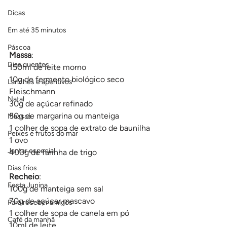
Dicas
Em até 35 minutos
Páscoa
Massa
:
Dias quentes
150ml de leite morno
10g de fermento biológico seco 
Lanches e aperitivos
Fleischmann
Natal
30g de açúcar refinado
50g de margarina ou manteiga
Massas
1 colher de sopa de extrato de baunilha
Peixes e frutos do mar
1 ovo
Jantar especial
400g de farinha de trigo
Dias frios
Recheio
:
Festa Junina
100g de manteiga sem sal
70g de açúcar mascavo
Para receber amigos
1 colher de sopa de canela em pó
Café da manhã
10ml de leite