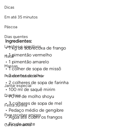
Dicas
Em até 35 minutos
Páscoa
Dias quentes
Ingredientes:
Lanches e aperitivos
• 1 kg de sobrecoxa de frango 
• 1 pimentão vermelho 
Natal
• 1 pimentão amarelo 
Massas
• 1 colher de sopa de missô 
• 2 dentes de alho 
Peixes e frutos do mar
• 2 colheres de sopa de farinha 
Jantar especial
• 100 ml de saquê mirim 
Dias frios
• 70 ml de molho shoyu 
• 3 colheres de sopa de mel 
Festa Junina
• Pedaço médio de gengibre 
Para receber amigos
• Água até cobrir os frangos 
• Fio de azeite 
Café da manhã