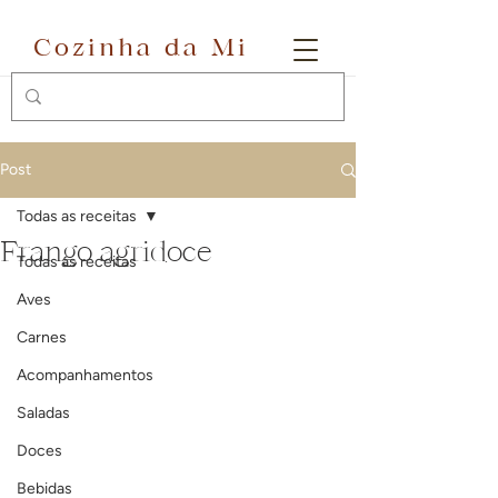
Cozinha da Mi
Post
Todas as receitas
Frango agridoce
Todas as receitas
Aves
Carnes
Acompanhamentos
Saladas
Doces
Bebidas