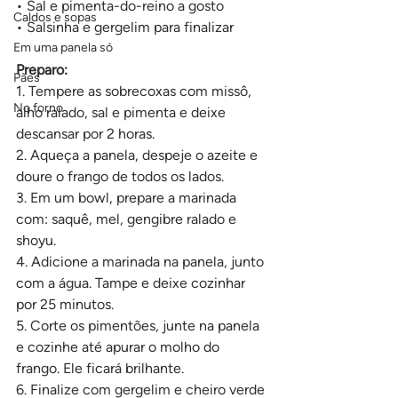
• Sal e pimenta-do-reino a gosto 
Caldos e sopas
• Salsinha e gergelim para finalizar
Em uma panela só
Preparo:
Pães
1. Tempere as sobrecoxas com missô, 
No forno
alho ralado, sal e pimenta e deixe 
descansar por 2 horas.
2. Aqueça a panela, despeje o azeite e 
doure o frango de todos os lados.
3. Em um bowl, prepare a marinada 
com: saquê, mel, gengibre ralado e 
shoyu.
4. Adicione a marinada na panela, junto 
com a água. Tampe e deixe cozinhar 
por 25 minutos.
5. Corte os pimentões, junte na panela 
e cozinhe até apurar o molho do 
frango. Ele ficará brilhante.
6. Finalize com gergelim e cheiro verde 