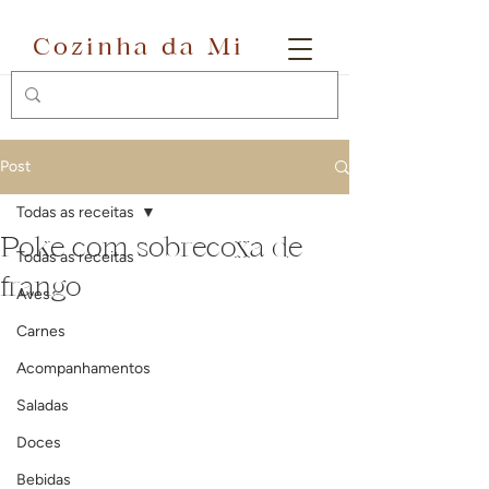
Cozinha da Mi
Post
Todas as receitas
Poke com sobrecoxa de
Todas as receitas
frango
Aves
Carnes
Acompanhamentos
Saladas
Doces
Bebidas