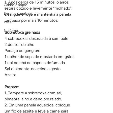
1. Após cerca de 15 minutos, o arroz 
Caldos e sopas
estará cozido e levemente “molhado”. 
Em uma panela só
Desligue o fogo e mantenha a panela 
tampada por mais 10 minutos.
Pães
No forno
Sobrecoxa grelhada
4 sobrecoxas desossada e sem pele
2 dentes de alho
Pedaço de gengibre
1 colher de sopa de mostarda em grãos
1 col de chá de páprica defumada
Sal e pimenta-do-reino a gosto
Azeite
Preparo
:
1. Tempere a sobrecoxa com sal, 
pimenta, alho e gengibre ralado.
2. Em uma panela aquecida, coloque 
um fio de azeite e leve a carne para 