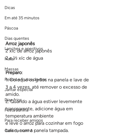
Dicas
Em até 35 minutos
Páscoa
Dias quentes
Arroz japonês
Lanches e aperitivos
2 xíc de arroz japonês
2 e ½ xíc de água
Natal
Massas
Preparo
:
Peixes e frutos do mar
1. Coloque os grãos na panela e lave de 
3 a 4 vezes, até remover o excesso de 
Jantar especial
amido.
Dias frios
2. Quando a água estiver levemente 
transparente, adicione água em 
Festa Junina
temperatura ambiente
Para receber amigos
e leve o arroz para cozinhar em fogo 
baixo, com a panela tampada.
Café da manhã