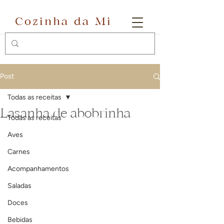
Cozinha da Mi
Post
Todas as receitas
Lasanha de abobrinha
Todas as receitas
Aves
Carnes
Acompanhamentos
Saladas
Doces
Bebidas