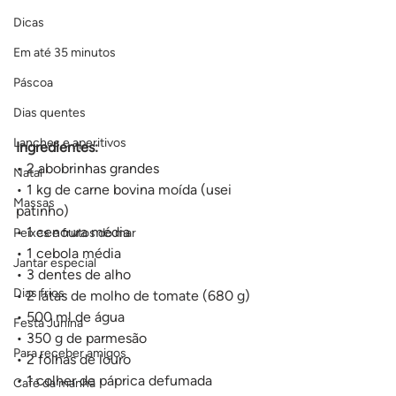
Dicas
Em até 35 minutos
Páscoa
Dias quentes
Lanches e aperitivos
Ingredientes:
• 2 abobrinhas grandes 
Natal
• 1 kg de carne bovina moída (usei 
Massas
patinho) 
• 1 cenoura média 
Peixes e frutos do mar
• 1 cebola média 
Jantar especial
• 3 dentes de alho 
Dias frios
• 2 latas de molho de tomate (680 g) 
• 500 ml de água 
Festa Junina
• 350 g de parmesão 
Para receber amigos
• 2 folhas de louro 
• 1 colher de páprica defumada 
Café da manhã