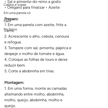
• Sal e pimenta-do-reino a gosto 
Caldos e sopas
• Orégano para finalizar • Azeite
Em uma panela só
Preparo:
Pães
1. Em uma panela com azeite, frite a 
No forno
carne. 
2. Acrescente o alho, cebola, cenoura 
e refogue. 
3. Tempere com sal, pimenta, páprica e 
despeje o molho de tomate e água. 
4. Coloque as folhas de louro e deixe 
reduzir bem. 
5. Corte a abobrinha em tiras.
Montagem:
1. Em uma forma, monte as camadas 
alternando entre molho, abobrinha, 
molho, queijo, abobrinha, molho e 
queijo. 