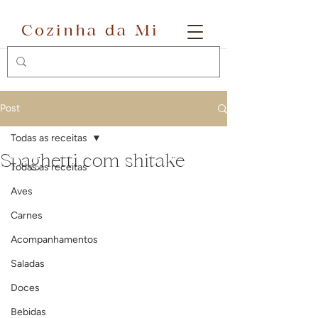
Cozinha da Mi
Post
Todas as receitas
Spaghetti com shitake
Todas as receitas
Aves
Carnes
Acompanhamentos
Saladas
Doces
Bebidas