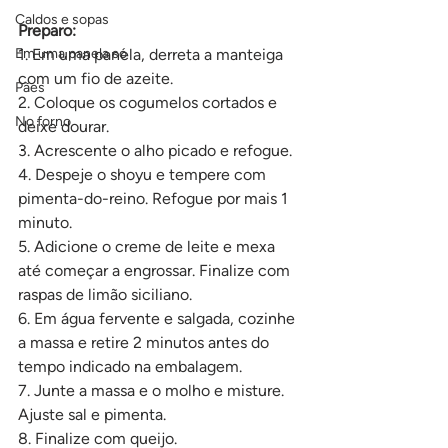
Caldos e sopas
Preparo:
Em uma panela só
1. Em uma panela, derreta a manteiga 
com um fio de azeite.
Pães
2. Coloque os cogumelos cortados e 
No forno
deixe dourar.
3. Acrescente o alho picado e refogue.
4. Despeje o shoyu e tempere com 
pimenta-do-reino. Refogue por mais 1 
minuto.
5. Adicione o creme de leite e mexa 
até começar a engrossar. Finalize com 
raspas de limão siciliano.
6. Em água fervente e salgada, cozinhe 
a massa e retire 2 minutos antes do 
tempo indicado na embalagem.
7. Junte a massa e o molho e misture. 
Ajuste sal e pimenta.
8. Finalize com queijo.