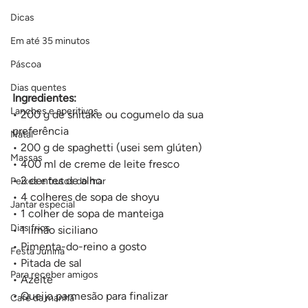
Dicas
Em até 35 minutos
Páscoa
Dias quentes
Ingredientes:
Lanches e aperitivos
• 200 g de shitake ou cogumelo da sua 
preferência
Natal
• 200 g de spaghetti (usei sem glúten)
Massas
• 400 ml de creme de leite fresco
• 2 dentes de alho
Peixes e frutos do mar
• 4 colheres de sopa de shoyu
Jantar especial
• 1 colher de sopa de manteiga
Dias frios
• 1 limão siciliano
• Pimenta-do-reino a gosto
Festa Junina
• Pitada de sal
Para receber amigos
• Azeite
• Queijo parmesão para finalizar
Café da manhã