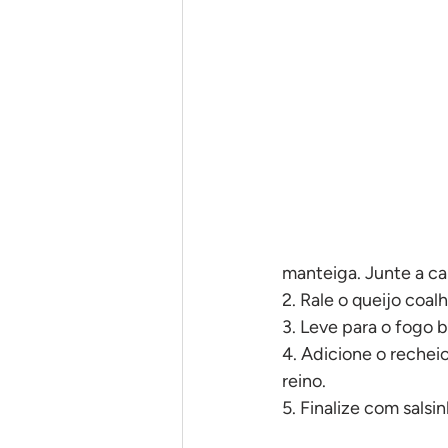
Em uma panela só
Pães
manteiga. Junte a ca
2. Rale o queijo coal
3. Leve para o fogo b
4. Adicione o rechei
reino.
5. Finalize com salsin