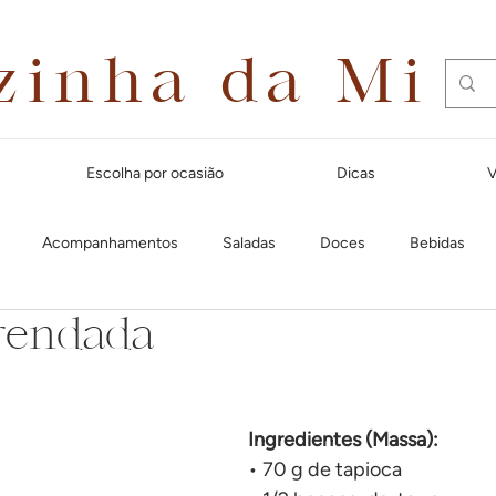
zinha da Mi
Escolha por ocasião
Dicas
V
Acompanhamentos
Saladas
Doces
Bebidas
rendada
Dias quentes
Lanches e aperitivos
Natal
Massas
Festa Junina
Para receber amigos
Café da manhã
Cal
Ingredientes (Massa):
• 70 g de tapioca  