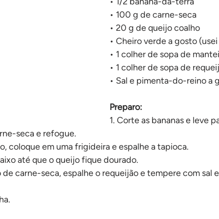
• 1/2 banana-da-terra
No forno
• 100 g de carne-seca
• 20 g de queijo coalho
• Cheiro verde a gosto (usei 
• 1 colher de sopa de mante
• 1 colher de sopa de requei
• Sal e pimenta-do-reino a 
Preparo:
1. Corte as bananas e leve p
rne-seca e refogue.
ho, coloque em uma frigideira e espalhe a tapioca.
aixo até que o queijo fique dourado.
o de carne-seca, espalhe o requeijão e tempere com sal
ha.