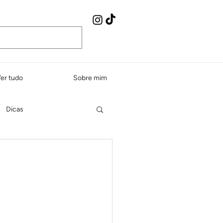
er tudo
Sobre mim
Dicas
Peixes e frutos do mar
dos e sopas