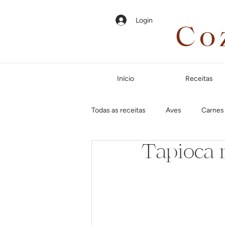
Login
Co
Início
Receitas
Todas as receitas
Aves
Carnes
Tapioca 
Em até 35 minutos
Páscoa
Jantar especial
Dias frios