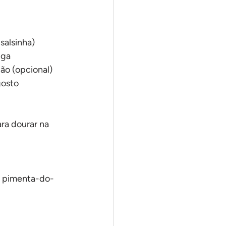
salsinha)
iga
jão (opcional)
gosto
ara dourar na 
 e pimenta-do-