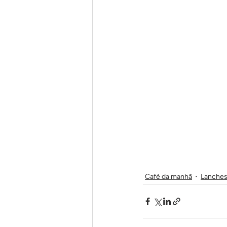
Café da manhã
Lanches 